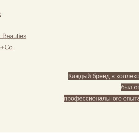
x
 Beauties
o+Co.
Каждый бренд в колле
был о
профессионального опыта