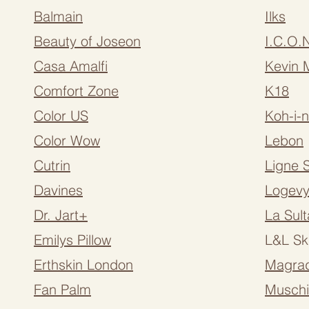
Balmain
Ilks
Beauty of Joseon
I.C.O.
Casa Amalfi
Kevin 
Comfort Zone
K18
Color US
Koh-i-
Color Wow
Lebon
Cutrin
Ligne S
Davines
Logevy
Dr. Jart+
La Sul
Emilys Pillow
L&L Sk
Erthskin London
Magra
Fan Palm
Muschi