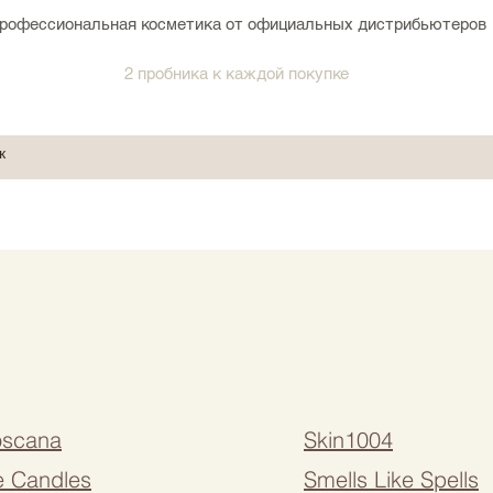
рофессиональная косметика от официальных дистрибьютеров
2 пробника к каждой покупке
oscana
Skin1004
ne Candles
Smells Like Spells