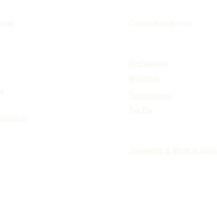
нтов
Социальные сети
Инстаграм
Фейсбук
а
Телеграмма
ТикТок
вопросы
Закажите в Wolt в Дау