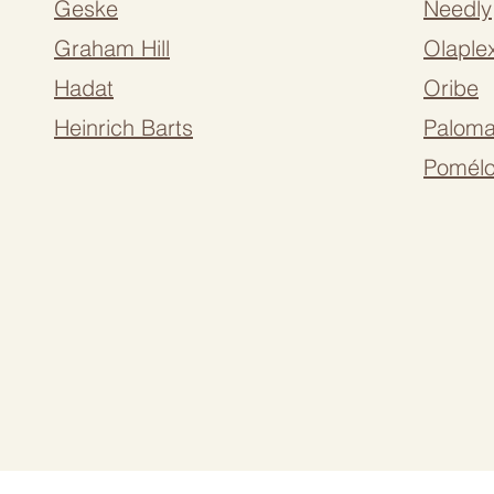
Geske
Needly
Graham Hill
Olaple
Hadat
Oribe
Heinrich Barts
Paloma
Pomél