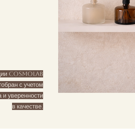
кции Cosmolab
тобран с учетом
 и уверенности
в качестве.