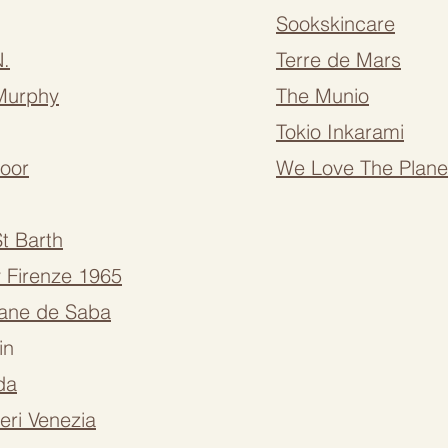
Sookskincare
N.
Terre de Mars
Murphy
The Munio
Tokio Inkarami
noor
We Love The Plane
t Barth
 Firenze 1965
tane de Saba
in
da
eri Venezia