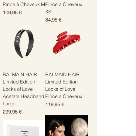
Pince à Cheveux M
Pince à Cheveux
XS
Цена
109,95 €
Цена
84,95 €
BALMAIN HAIR
BALMAIN HAIR
Limited Edition
Limited Edition
Locks of Love
Locks of Love
Acetate Headband
Pince à Cheveux L
Large
Цена
119,95 €
Цена
299,95 €