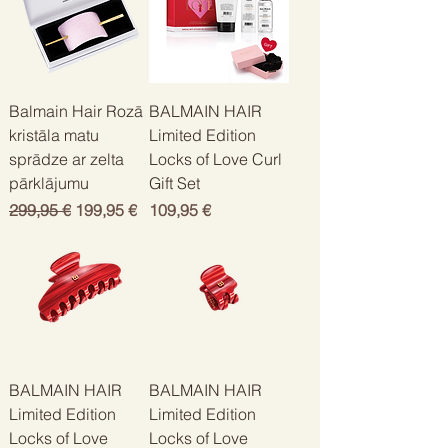
Balmain Hair Rozā
BALMAIN HAIR
kristāla matu
Limited Edition
sprādze ar zelta
Locks of Love Curl
pārklājumu
Gift Set
Обычная цена
Цена со скидкой
Цена
299,95 €
199,95 €
109,95 €
BALMAIN HAIR
BALMAIN HAIR
Limited Edition
Limited Edition
Locks of Love
Locks of Love