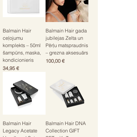
Balmain Hair
Balmain Hair gada
ceļojumu
jubilejas Zelta un
komplekts – 50ml
Pērļu matspraudnis
šampūns, maska,
– grezna aksesuārs
kondicionieris
Цена
100,00 €
Цена
34,95 €
Balmain Hair
Balmain Hair DNA
Legacy Acetate
Collection GIFT