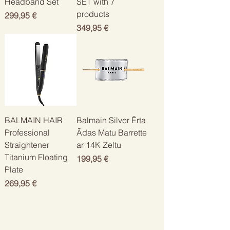
Headband Set
SET with 7
products
Цена
299,95 €
Цена
349,95 €
BALMAIN HAIR
Balmain Silver Ērta
Professional
Ādas Matu Barrette
Straightener
ar 14K Zeltu
Titanium Floating
Цена
199,95 €
Plate
Цена
269,95 €