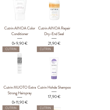
Cutrin AINOA Color
Cutrin AINOA Repair
Conditioner
Dry-End Seal
Цена со скидкой
Цена
От
9,90 €
21,90 €
CUTRIN
CUTRIN
Cutrin MUOTO Extra
Cutrin Hohde Shampoo
Strong Hairspray
Цена
17,90 €
Цена со скидкой
От
11,90 €
CUTRIN
CUTRIN