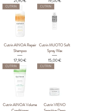
Цена
Цена
21,90 €
19,00 €
CUTRIN
CUTRIN
Cutrin AINOA Repair
Cutrin MUOTO Soft
Shampoo
Spray Wax
Цена
Цена
17,90 €
15,00 €
CUTRIN
CUTRIN
Cutrin AINOA Volume
Cutrin VIENO
Conditioner
Sensitive Deep