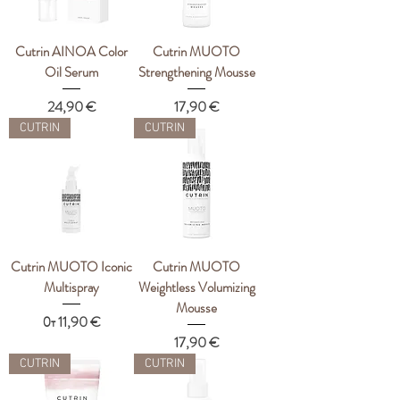
Cutrin AINOA Color
Cutrin MUOTO
Oil Serum
Strengthening Mousse
Цена
Цена
24,90 €
17,90 €
CUTRIN
CUTRIN
Cutrin MUOTO Iconic
Cutrin MUOTO
Multispray
Weightless Volumizing
Mousse
Цена со скидкой
От
11,90 €
Цена
17,90 €
CUTRIN
CUTRIN