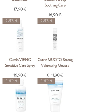
Soothing Care
Цена
17,90 €
Цена
16,90 €
CUTRIN
CUTRIN
Cutrin VIENO
Cutrin MUOTO Strong
Sensitive Care Spray
Volumizing Mousse
Цена
Цена со скидкой
16,90 €
От
11,90 €
CUTRIN
CUTRIN