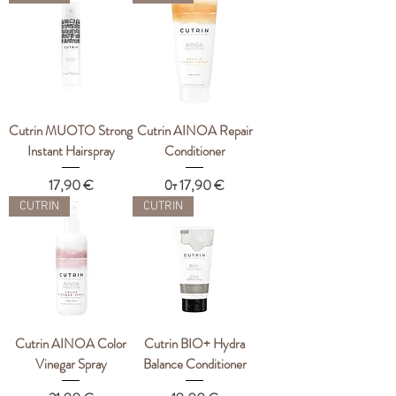
Cutrin MUOTO Strong
Cutrin AINOA Repair
Instant Hairspray
Conditioner
Цена
Цена со скидкой
17,90 €
От
17,90 €
CUTRIN
CUTRIN
Cutrin AINOA Color
Cutrin BIO+ Hydra
Vinegar Spray
Balance Conditioner