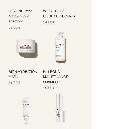
N°.4FINE Bond
WEIGHTLESS
Maintenance
NOURISHING MASK
shampoo
Цена
54,00 €
Цена
32,00 €
RICH HYDRATION
Nr.4 BOND
MASK
MAINTENANCE
SHAMPOO
Цена
54,00 €
Цена
96,00 €