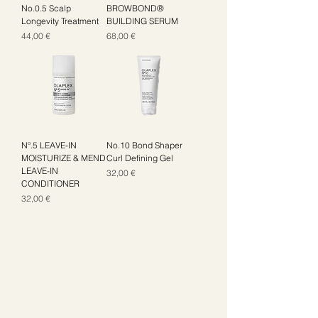
No.0.5 Scalp
BROWBOND®
Longevity Treatment
BUILDING SERUM
Цена
Цена
44,00 €
68,00 €
Nº.5 LEAVE-IN
No.10 Bond Shaper
MOISTURIZE & MEND
Curl Defining Gel
LEAVE-IN
Цена
32,00 €
CONDITIONER
Цена
32,00 €