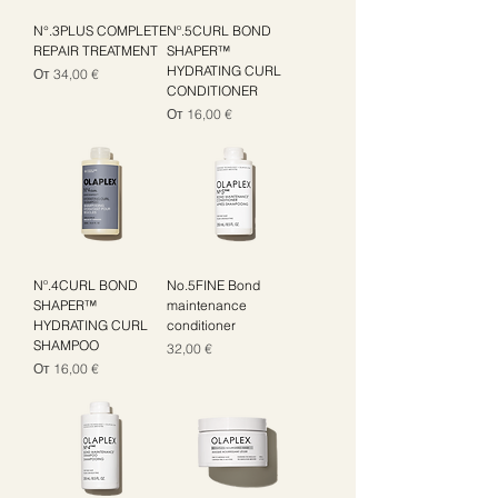
N°.3PLUS COMPLETE
Nº.5CURL BOND
REPAIR TREATMENT
SHAPER™
HYDRATING CURL
Цена со скидкой
От
34,00 €
CONDITIONER
Цена со скидкой
От
16,00 €
Nº.4CURL BOND
No.5FINE Bond
SHAPER™
maintenance
HYDRATING CURL
conditioner
SHAMPOO
Цена
32,00 €
Цена со скидкой
От
16,00 €