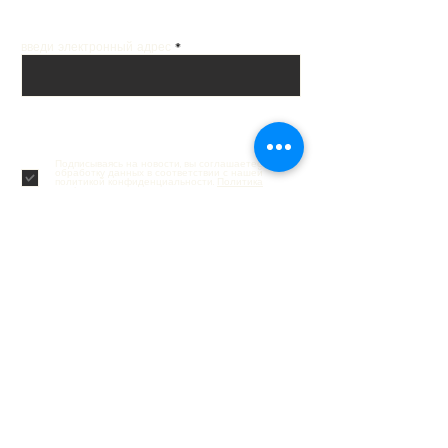
Получай лучшие предложения на почту
введи электронный адрес
Подписаться
Подписываясь на новости, вы соглашаетесь на
обработку данных в соответствии с нашей
политикой конфиденциальности.
Политика
конфиденциальности.
Обслуживание клиентов
Контакты
Доставка и возврат
Отслеживание заказа
Подарочные карты
Часто задаваемые вопросы