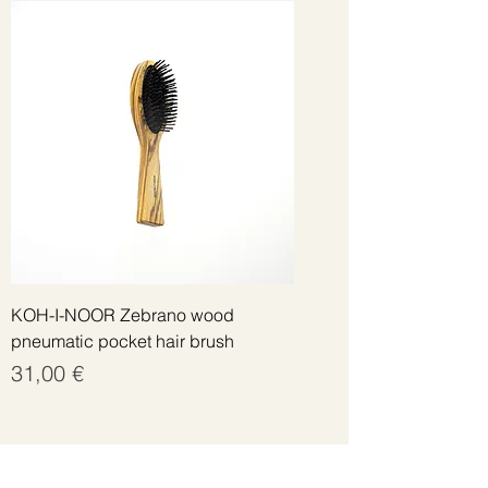
KOH-I-NOOR Zebrano wood
pneumatic pocket hair brush
Цена
31,00 €