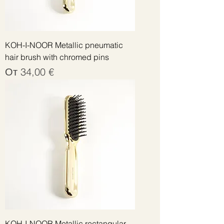
KOH-I-NOOR Metallic pneumatic
hair brush with chromed pins
Цена со скидкой
От
34,00 €
KOH-I-NOOR Metallic rectangular