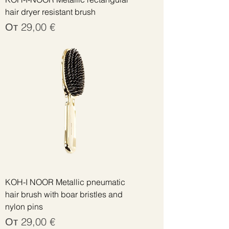
hair dryer resistant brush
Цена со скидкой
От
29,00 €
KOH-I NOOR Metallic pneumatic
hair brush with boar bristles and
nylon pins
Цена со скидкой
От
29,00 €