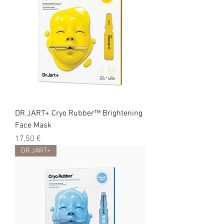
DR.JART+ Cryo Rubber™ Brightening
Face Mask
Цена
17,50 €
DR.JART+