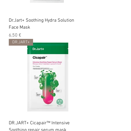
Dr.Jart+ Soothing Hydra Solution
Face Mask
Цена
6,50 €
DR.JART+
DR.JART+ Cicapair™ Intensive
Soothing repair serum mask