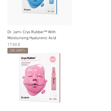
Dr. Jart+ Cryo Rubber™ With
Moisturising Hyaluronic Acid
Цена
17,50 €
DR.JART+