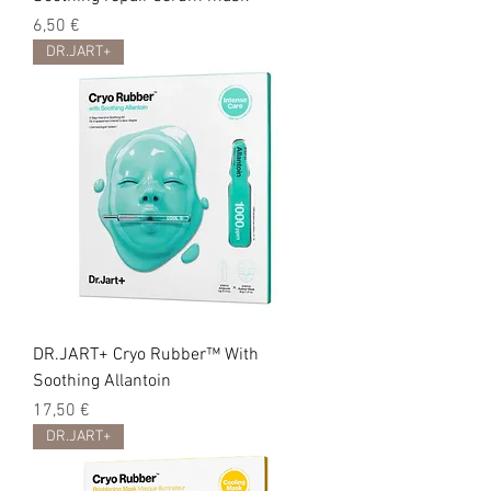
Цена
6,50 €
DR.JART+
DR.JART+ Cryo Rubber™ With
Soothing Allantoin
Цена
17,50 €
DR.JART+