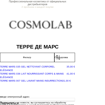
Профессиональная косметика от официальных
дистрибьютеров
2 пробника к каждой покупке
ТЕРРЕ ДЕ МАРС
Фильтр
Цена
TERRE MARS 035 GEL NETTOYANT CORPOREL
35,00 €
ELÉGANCE
Цена
TERRE MARS 036 LAIT NOURRISSANT CORPS & MAINS
41,00 €
ELÉGANCE
Цена
TERRE MARS 007 GEL LAVANT MAINS INSURRECTION
31,00 €
Получай лучшие предложения на
почту
введи электронный адрес
Подписываясь на новости, вы соглашаетесь на обработку
Подписаться
данных в соответствии с нашей политикой конфиденциальности.