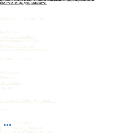
Политика конфиденциальности.
Обслуживание клиентов
Контакты
Доставка и возврат
Отслеживание заказа
Подарочные карты
Часто задаваемые вопросы
Социальные сети
Инстаграм
Фейсбук
Телеграмма
ТикТок
Закажите в Wolt в Даугавпилсе
О нас
Наша философия
Программа лояльности
Программа «Приведи друга»