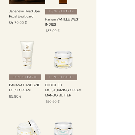
Japanese Head Spa
LIGNE ST BARTH
Ritual E-gift card
Parfum VANILLE WEST
Цена со скидкой
От
70,00 €
INDIES
Цена
137,90 €
LIGNE ST BARTH
LIGNE ST BARTH
BANANA HAND AND
ENRICHED
FOOT CREAM
MOISTURIZING CREAM
MANGO BUTTER
Цена
85,90 €
Цена
150,90 €