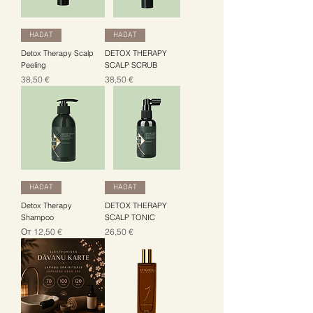
HADAT
HADAT
Detox Therapy Scalp
DETOX THERAPY
Peeling
SCALP SCRUB
Цена
Цена
38,50 €
38,50 €
HADAT
HADAT
Detox Therapy
DETOX THERAPY
Shampoo
SCALP TONIC
Цена со скидкой
Цена
От
12,50 €
26,50 €