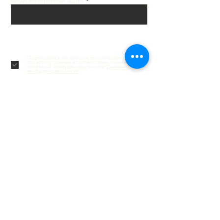
введи электронный адрес
Подписаться
Подписываясь на новости, вы соглашаетесь на
обработку данных в соответствии с нашей
политикой конфиденциальности.
Политика
конфиденциальности.
Обслуживание клиентов
Контакты
Доставка и возврат
Отслеживание заказа
Подарочные карты
Часто задаваемые вопросы
Социальные сети