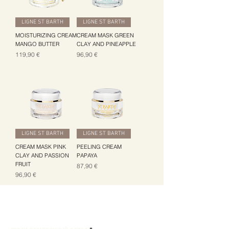
LIGNE ST BARTH
LIGNE ST BARTH
MOISTURIZING CREAM
CREAM MASK GREEN
MANGO BUTTER
CLAY AND PINEAPPLE
Цена
Цена
119,90 €
96,90 €
LIGNE ST BARTH
LIGNE ST BARTH
CREAM MASK PINK
PEELING CREAM
CLAY AND PASSION
PAPAYA
FRUIT
Цена
87,90 €
Цена
96,90 €
Получай лучшие предложения на почту