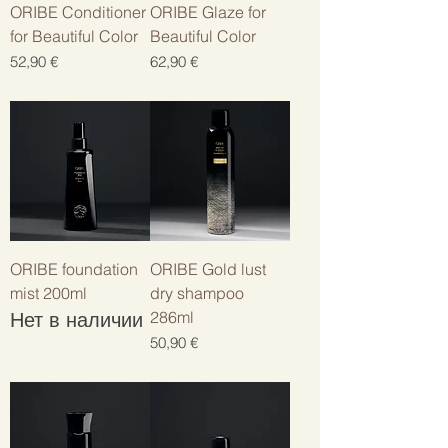
ORIBE Conditioner
ORIBE Glaze for
for Beautiful Color
Beautiful Color
Цена
Цена
52,90 €
62,90 €
ORIBE foundation
ORIBE Gold lust
mist 200ml
dry shampoo
Нет в наличии
286ml
Цена
50,90 €