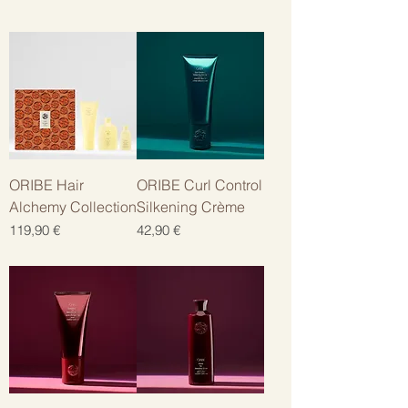
ORIBE Hair
ORIBE Curl Control
Alchemy Collection
Silkening Crème
Цена
Цена
119,90 €
42,90 €