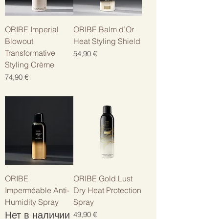
ORIBE Imperial
ORIBE Balm d’Or
Blowout
Heat Styling Shield
Transformative
Цена
54,90 €
Styling Crème
Цена
74,90 €
ORIBE
ORIBE Gold Lust
Imperméable Anti-
Dry Heat Protection
Humidity Spray
Spray
Нет в наличии
Цена
49,90 €