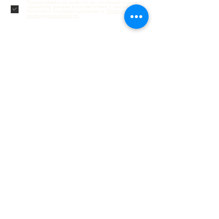
Подписываясь на новости, вы соглашаетесь на
CURL CONDITIONER
CURL SHAMPOO
MANGO BUTTER
TREATMENT
PINEAPPLE
FRUIT
Цена со скидкой
Цена со скидкой
Цена
Цена
Цена
Цена
Цена
Цена
Цена
От
От
137,90 €
119,90 €
38,50 €
26,50 €
85,90 €
87,90 €
12,00 €
12,50 €
70,00 €
обработку данных в соответствии с нашей
политикой конфиденциальности.
Политика
Цена со скидкой
Цена со скидкой
Цена со скидкой
Цена
Цена
Цена
От
От
От
150,90 €
96,90 €
96,90 €
34,00 €
16,00 €
16,00 €
конфиденциальности.
Обслуживание клиентов
Контакты
Доставка и возврат
Отслеживание заказа
Подарочные карты
Часто задаваемые вопросы
Социальные сети
Инстаграм
Фейсбук
Телеграмма