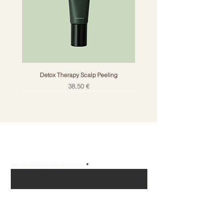
СИММОНДСИЯ МАСЛО СЕМЯН
волос.
КИТАЙСКОГО / СИММОНДСИЯ
КАК ИСПОЛЬЗОВАТЬ?
КИТАЙСКАЯ (ЖОЖОБА),
Равномерно нанесите на
ГИДРОЛИЗОВАННЫЙ
подсушенные полотенцем
РИСОВЫЙ БЕЛОК,
волосы после использования
ТИОКТАМИДОЭТИЛДИМЕТИЛА
NOURISHING/Shampoo.
МИНА МАЛЕАТ, ДИСАТИЙ ЭДТА,
Detox Therapy Scalp Peeling
Оставьте на 10 минут,
ГИДРОКСИЭТИЛЦЕЛЛЮЛОЗА,
Цена
38,50 €
прочешите волосы, смойте
БЕНЗОАТ НАТРИЯ, ГИДРОКСИД
теплой водой.
НАТРИЯ, РЕТИНИЛ
ПАЛЬМИТАТ, СКЛЕРОЦИЕВАЯ
КАМЕНЬ, МАСЛО ИЗ СЕМЯН
ANNUUS / HELIANTHUS ANNUUS
Получай лучшие предложения на почту
(ПОДСОЛНЕЧНОЕ) МАСЛО,
ГЕКСИЛ ЦИНАМАЛ, ЛИНАЛООЛ.
введи электронный адрес
Подписаться
MOISTURIZING CREAM MANGO BUTTER
CREAM MASK PINK CLAY AND PASSION
Nº.5CURL BOND SHAPER™ HYDRATING
Nº.4CURL BOND SHAPER™ HYDRATING
Sensory Hand Cream Heavenly Musk
Japanese Head Spa Ritual E-gift card
BANANA HAND AND FOOT CREAM
ENRICHED MOISTURIZING CREAM
CREAM MASK GREEN CLAY AND
DETOX THERAPY SCALP SCRUB
DETOX THERAPY SCALP TONIC
Parfum VANILLE WEST INDIES
N°.3PLUS COMPLETE REPAIR
PEELING CREAM PAPAYA
Detox Therapy Shampoo