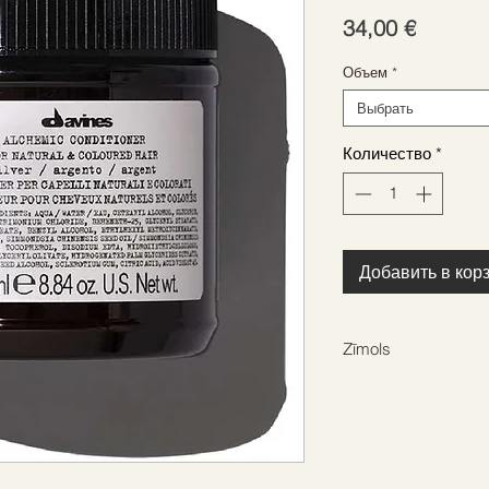
Цена
34,00 €
Объем
*
Выбрать
Количество
*
Добавить в кор
Zīmols
DAVINES