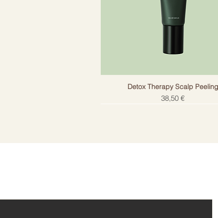
Detox Therapy Scalp Peelin
Цена
38,50 €