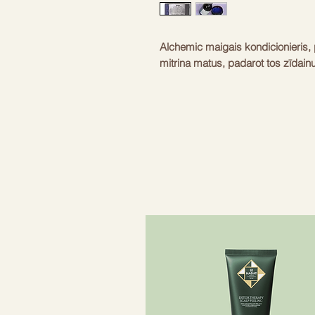
Alchemic maigais kondicionieris, pa
mitrina matus, padarot tos zīdain
spīdumam
krāsas piešķiršanai
krāsas saglabāšanai
mitrināšanai
Novērš nevēlamo dzeltenīgo nokrā
sirmajos matos, mīkstinot tos un 
Ideāli piemērots lietošanai kopā
Nesatur parabēnus.
Piemērots dabīgiem gaišiem matie
tonī, iepriekš balinātiem matiem, 
nevēlamu dzeltenīgu nokrāsu.
pH 5