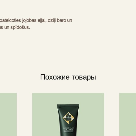
teicoties jojobas eļļai, dziļi baro un
us un spīdošus.
su iepriekš balinātos matos, kā arī
Похожие товары
aizsargājot no bojājumiem.
 ar Alchemic šampūnu.
m, matiem, kas krāsoti platīna blondā
kā arī sirmiem matiem, lai novērstu