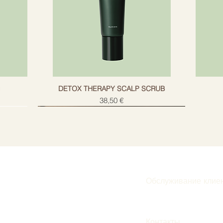
g
DETOX THERAPY SCALP SCRUB
Цена
38,50 €
Обслуживание клие
Подписаться
Контакты