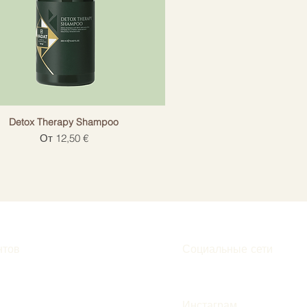
Detox Therapy Shampoo
Цена со скидкой
От
12,50 €
нтов
Социальные сети
Инстаграм