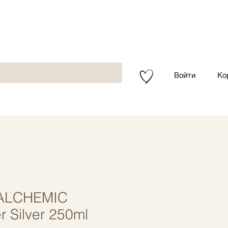
Войти
Ко
ALCHEMIC
r Silver 250ml