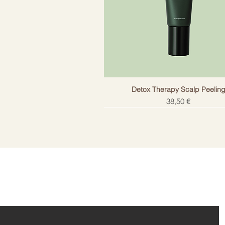
Detox Therapy Scalp Peelin
Цена
38,50 €