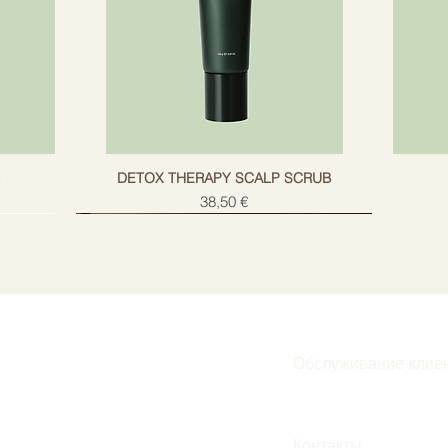
g
DETOX THERAPY SCALP SCRUB
Цена
38,50 €
Обслуживание клие
Подписаться
Контакты