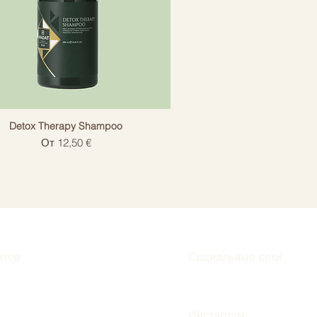
Detox Therapy Shampoo
Цена со скидкой
От
12,50 €
нтов
Социальные сети
Инстаграм