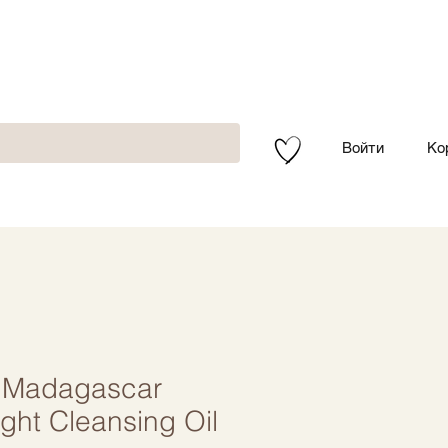
Войти
Ко
 Madagascar
ight Cleansing Oil