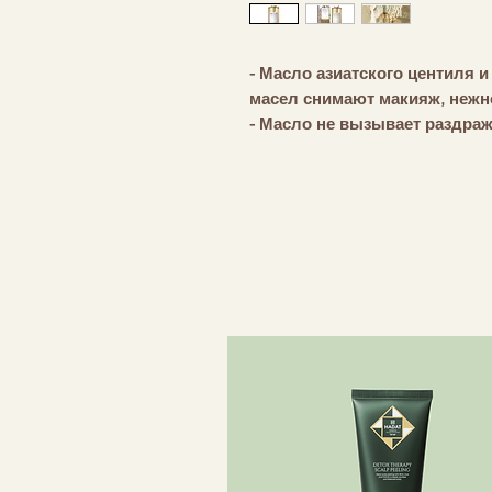
- Масло азиатского центиля 
масел снимают макияж, нежн
- Масло не вызывает раздраж
Не щиплет глаза и не оставл
- Легкая текстура также идеа
пользуется маслом. Масло оч
эпидермиса, но и поры.