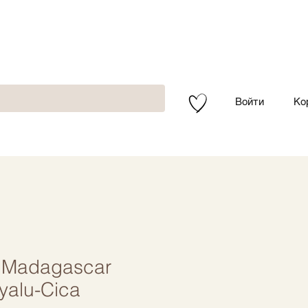
Войти
Ко
 Madagascar
yalu-Cica