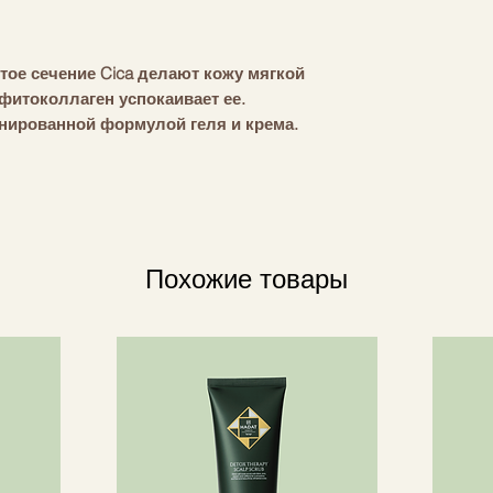
тое сечение Cica делают кожу мягкой
фитоколлаген успокаивает ее.
нированной формулой геля и крема.
жнение на срок до 100 часов.
вает и увлажняет сухую и
й коллаген) содержит в 500 раз
может произвести самостоятельно.
Похожие товары
о происхождения восполняет
ащая появление морщин и
 к снижению уровня коллагена в
подходит для всех типов кожи, даже