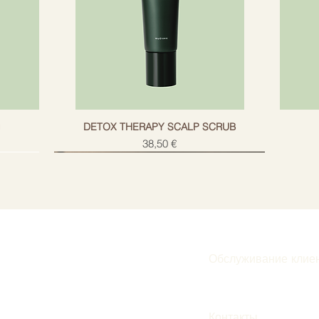
g
DETOX THERAPY SCALP SCRUB
Цена
38,50 €
Обслуживание клие
Подписаться
Контакты