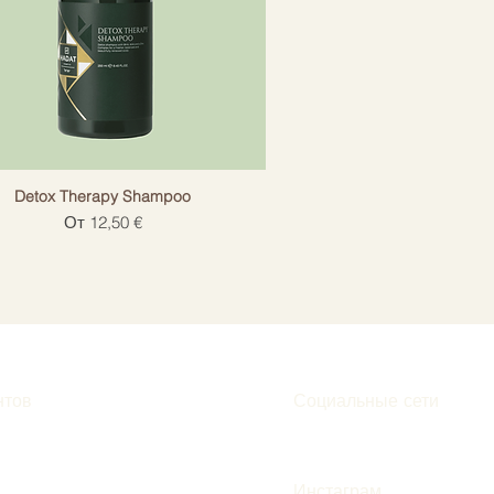
Detox Therapy Shampoo
Цена со скидкой
От
12,50 €
нтов
Социальные сети
Инстаграм