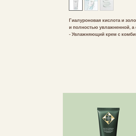
Гиалуроновая кислота и золо
и полностью увлажненной, а 
- Увлажняющий крем с комби
- Обеспечивает глубокое увла
- Формула Hyalu-Cica успокаи
чувствительную кожу.
- Фитоколлаген (растительны
больше влаги, чем организм 
Этот коллаген растительног
недостаток влаги, предотвр
обезвоживание, что приводит
коже.
- Не вызывает раздражения, 
чувствительной.