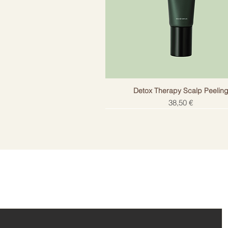
Detox Therapy Scalp Peelin
Цена
38,50 €