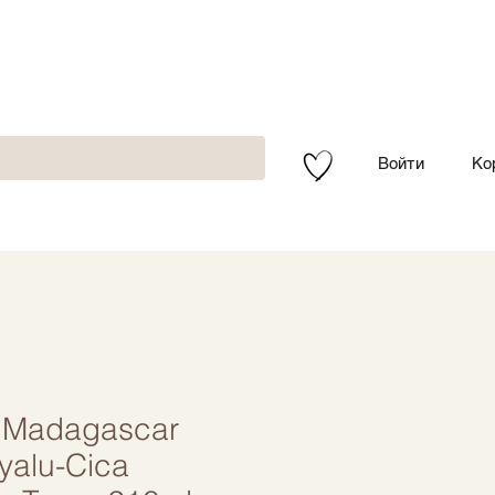
Войти
Ко
 Madagascar
yalu-Cica