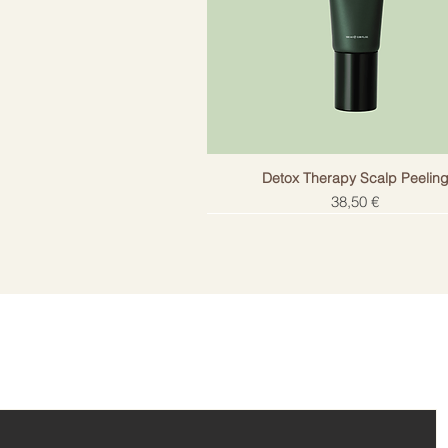
Detox Therapy Scalp Peelin
Цена
38,50 €