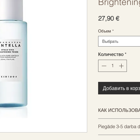
Brightenin
Цена
27,90 €
Объем
*
Выбрать
Количество
*
Добавить в кор
КАК ИСПОЛЬЗОВ
После очищения на
Piegāde 3-5 darba d
ладони и аккуратно
массажным линиям
Mēs centīsimies nos