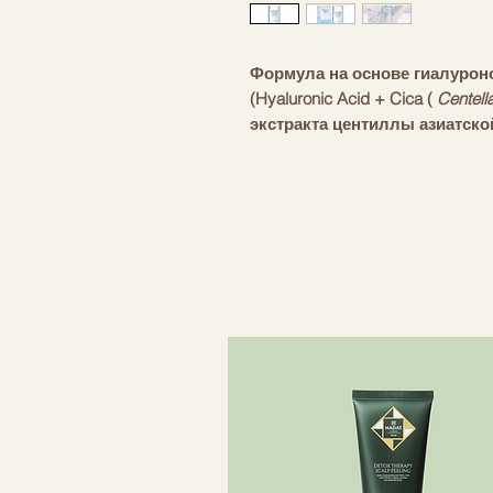
Формула на основе гиалурон
(Hyaluronic Acid + Cica (
Centell
экстракта центиллы азиатск
гиалуроновой кислоты, никот
кислоты мягко отшелушиваю
клетки, в результате чего ко
- Формула
Hyalu-Cica
успокаи
увлажняет ее и борется с сух
- Содержит 74% экстракта мал
который мгновенно предотвр
- Двойное действие: осветля
морщин. В результате выравн
повышается упругость кожи.