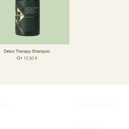
Detox Therapy Shampoo
Цена со скидкой
От
12,50 €
нтов
Социальные сети
Инстаграм