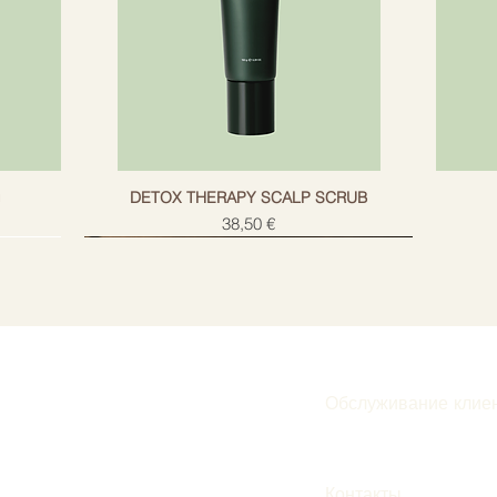
g
DETOX THERAPY SCALP SCRUB
Цена
38,50 €
Обслуживание клие
Подписаться
Контакты