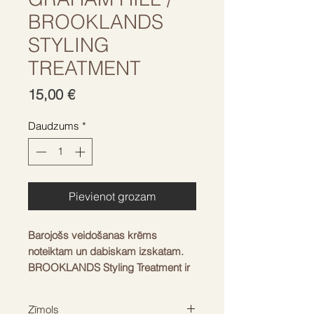
BROOKLANDS
STYLING
TREATMENT
Cena
15,00 €
Daudzums
*
Pievienot grozam
Barojošs veidošanas krēms
noteiktam un dabiskam izskatam.
BROOKLANDS Styling Treatment ir
barojoša veidošanas emulsija ar šī
sviestu, kas rūpējas par matiem un
Zīmols