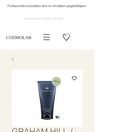
Profesionāla kosmētika tikai no oficiāliem piegādātājiem
2 paraudziņi ar katru pirkumu
GRAHAM HILL /