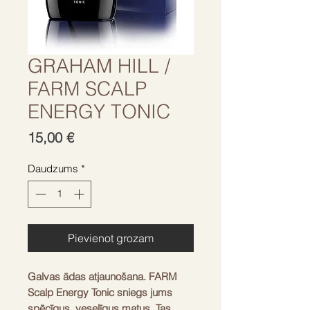
GRAHAM HILL /
FARM SCALP
ENERGY TONIC
Cena
15,00 €
Daudzums
*
Pievienot grozam
Galvas ādas atjaunošana. FARM
Scalp Energy Tonic sniegs jums
spēcīgus, veselīgus matus. Tas