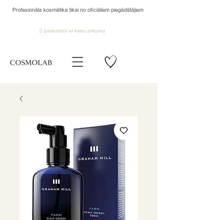
Profesionāla kosmētika tikai no oficiāliem piegādātājiem
2 paraudziņi ar katru pirkumu