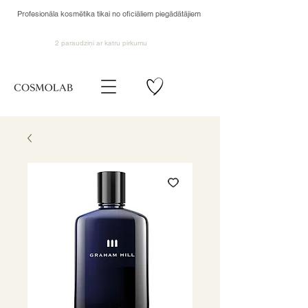
Profesionāla kosmētika tikai no oficiāliem piegādātājiem
2 paraudziņi ar katru pirkumu