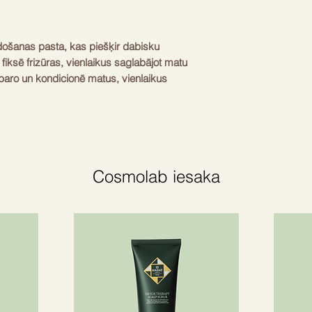
idošanas pasta, kas piešķir dabisku
fiksē frizūras, vienlaikus saglabājot matu
 baro un kondicionē matus, vienlaikus
dukts, kas ir bagāts ar antioksidantiem,
āv no lanolīna vaska un karnaubas vaska,
 un spīdīgu izskatu, un yerba mates, kas
ī palīdz salabot bojātos galus.
Cosmolab iesaka
etearilspirts, lanolīna vasks,
/VA kopolimērs, PVP, Copernicia Cerifera
ilēnglikols, cetearets-25, metilēnhidrāts,
guariensis lapu ekstrakts, Citrus
 mizu eļļa, Pogostemon Cablin eļļa,
10, PEG-10 sojas sterols, nātrija
ekstfuureols, eetilēna eksfuureols , limonēns,