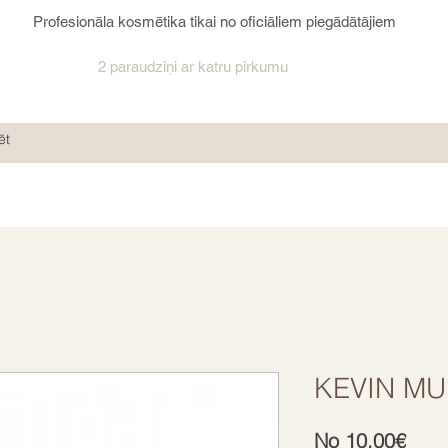
Profesionāla kosmētika tikai no oficiāliem piegādātājiem
2 paraudziņi ar katru pirkumu
KEVIN MU
Izpā
No
10,00€