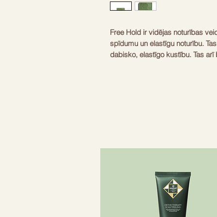
Free Hold ir vidējas noturības ve
spīdumu un elastīgu noturību. Tas 
dabisko, elastīgo kustību. Tas arī
nodrošinot spīdīgu apdari. Šis pro
aminoskābēm un vitamīniem, sast
kas piešķir matiem mīkstu, gludu
piešķir spīdumu un apjomu. Tas ar
Sastāvdaļas: ūdens, petrolatums, c
bisdiglicerilpoliaciladipāts-2, VP
(karnaubas) vasks, ozokerīts, prop
PEG-4. Alkohols Denāts, Ilex Para
Aurantium Bergamia (bergamotes)
hidrogenēts polidecēns, tridecets-
poliakriloildimetiltaurāts, etilēna 
linalols