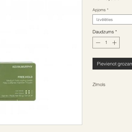
cen
Apjoms
*
Izvēlēties
Daudzums
*
Pievienot groza
Zīmols
KEVIN MURPHY