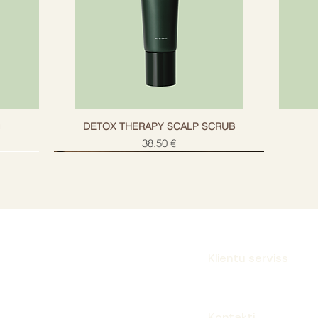
g
DETOX THERAPY SCALP SCRUB
Cena
38,50 €
Klientu serviss
Parakstīties
Kontakti