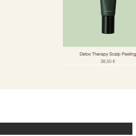
Detox Therapy Scalp Peelin
Cena
38,50 €
!