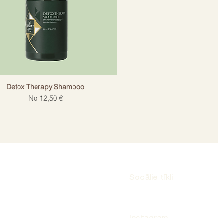
Detox Therapy Shampoo
Izpārdošanas cena
No
12,50 €
Sociālie tīkli
Instagram