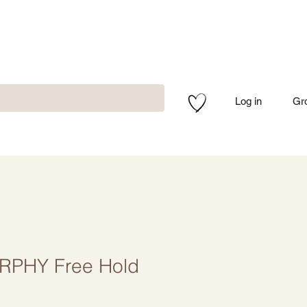
Log in
Gr
RPHY Free Hold
rdošanas