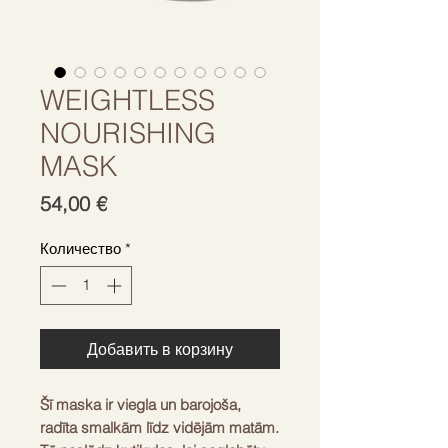
WEIGHTLESS
NOURISHING
MASK
Цена
54,00 €
Количество
*
Добавить в корзину
Šī maska ir viegla un barojoša, 
radīta smalkām līdz vidējām matām. 