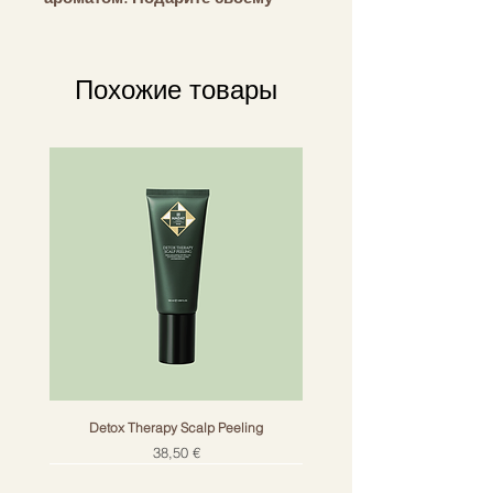
дому уютную атмосферу
традиционной Японии.
Похожие товары
Примечание: Может вызвать
аллергическую кожную
реакцию.
Detox Therapy Scalp Peeling
Цена
38,50 €