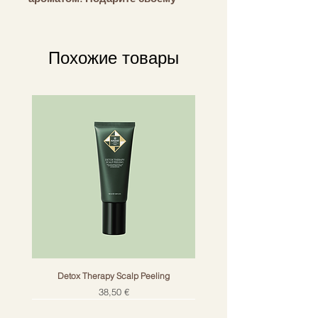
дому уютную атмосферу с
помощью Imperial провинции
Чжэцзян.
Похожие товары
Примечание: Может вызвать
аллергическую кожную
реакцию.
Detox Therapy Scalp Peeling
Цена
38,50 €