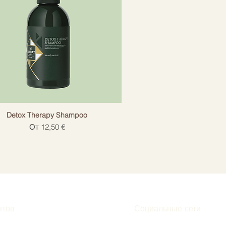
Detox Therapy Shampoo
Цена со скидкой
От
12,50 €
нтов
Социальные сети