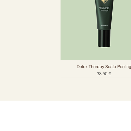
Detox Therapy Scalp Peelin
Цена
38,50 €