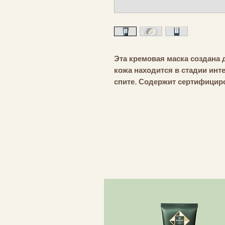
Эта кремовая маска создана 
кожа находится в стадии инт
спите. Содержит сертифицир
годжи, витамин Е и гиалурон
кожный барьер. Но легкий ар
кедра, ванили, фиалки и роз
заснуть.
НАУЧНО ОБОСНОВАННЫ
Без силиконов
91% ингредиентов натура
РЕКОМЕНДУЕТСЯ
Подходит для всех типов кож
добавить в дневной крем или