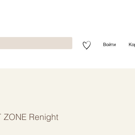
Войти
Ко
ZONE Renight
l