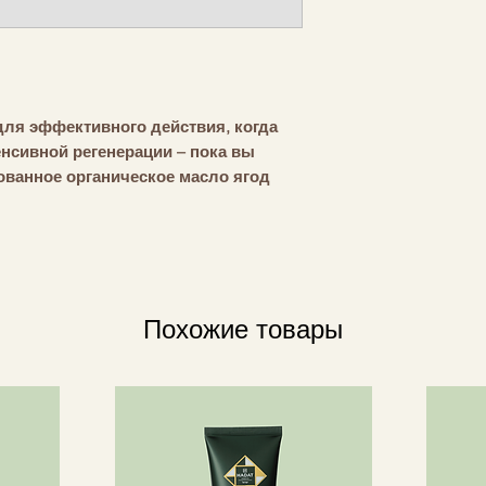
антиоксидантну
COMFORT ZONE
процессы окисл
Гидролизованны
гиалуроновая к
влаги в коже.
Смесь ценного 
для эффективного действия, когда
масла ши и вита
енсивной регенерации – пока вы
восстанавливае
ованное органическое масло ягод
овую кислоту, восстанавливает
оматный шлейф из персика, мускуса,
ы помогает расслабиться и спокойно
Е ФОРМУЛЫ™
Похожие товары
льного происхождения
и. Ночной уход с маской можно
 усилить действие ночного крема.