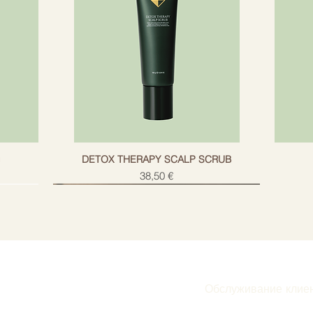
g
DETOX THERAPY SCALP SCRUB
Цена
38,50 €
Обслуживание клие