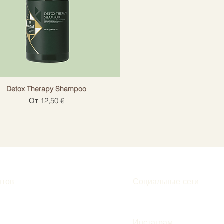
Detox Therapy Shampoo
Цена со скидкой
От
12,50 €
нтов
Социальные сети
Инстаграм