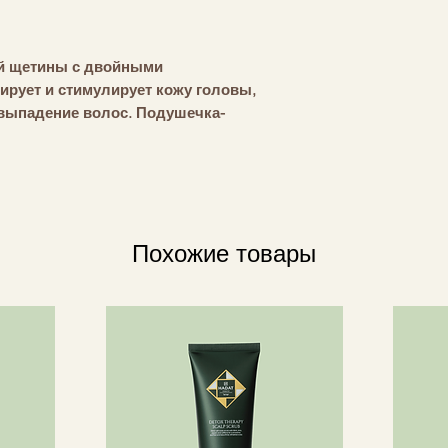
ой щетины с двойными
ирует и стимулирует кожу головы,
 выпадение волос. Подушечка-
ляет давление, благодаря чему
о волосам. Многие считают, что
ья головы до трех-четырех дней.
Похожие товары