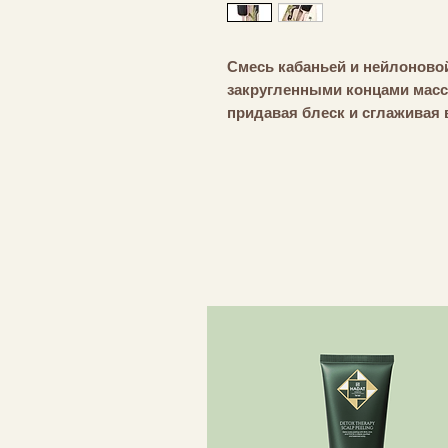
Смесь кабаньей и нейлонов
закругленными концами масс
придавая блеск и сглаживая
розетка равномерно распреде
щетка плавно перемещается п
можно сократить частоту мыт
Размеры
23,5 х 8 х 3,5
Вес нетто
0,2