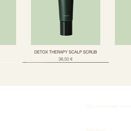
g
DETOX THERAPY SCALP SCRUB
Цена
38,50 €
Обслуживание клие
Подписаться
Контакты