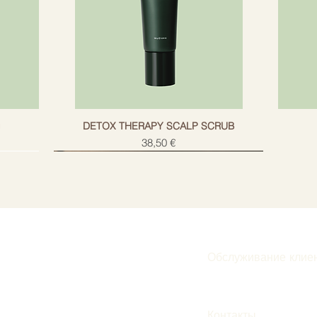
g
DETOX THERAPY SCALP SCRUB
Цена
38,50 €
Обслуживание клие
Подписаться
Контакты