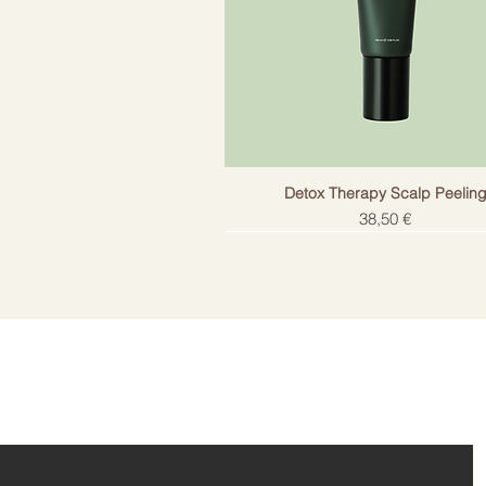
Detox Therapy Scalp Peelin
Цена
38,50 €