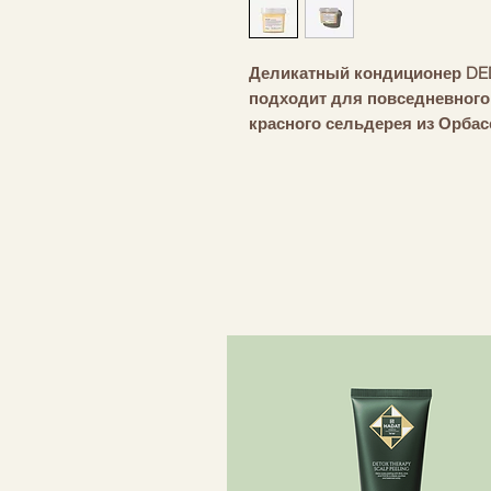
Деликатный кондиционер DED
подходит для повседневного
красного сельдерея из Орба
Слоу Фуд. Формула кондици
солями. Обладает реминера
сочетается с шампунем DEDE
Подходит для всех типов вол