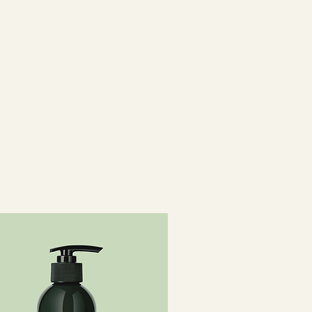
бензолерилфосфат,
сфат Т-
ГИДРОЦИННАМАТ,
6, СКЛЕРОТИЙ ГУМ,
ЛАТОВ VP / DMAPA,
RYZA SATIVA CERA / ORYZA
РИС) ЭДОДАКЦИЯ НАТРИЯ
 БЕНЗИЛСАЛИЦИЛАТ,
НЕЛЛОЛ,
НЕЛЛАЛ, БЕНЗАЛКОНИЯ
/ ЖЕЛТЫЙ 5, CI 14700 /