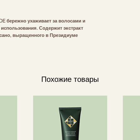
додецилбензол / 
бензотриазолилфо
БУТИЛГИДРОКСИ
E бережно ухаживает за волосами и
ПОЛИКВАТЕРНИЙ-
 использования. Содержит экстракт
СОПОЛИМЕР АКРИ
ссано, выращенного в Президиуме
АМОДИМЕТИКОН, O
онера насыщена минеральными
GRADA SATIVA (
лизующими свойствами. Идеально
(РИС) КИСЛОТА,
 и шпротами.
ЛИНАЛУЛ, ЦИТРО
ГИДРОКСИЦИТРО
ос.
ХЛОРИД, CI 19140 
Похожие товары
КРАСНЫЙ 4.