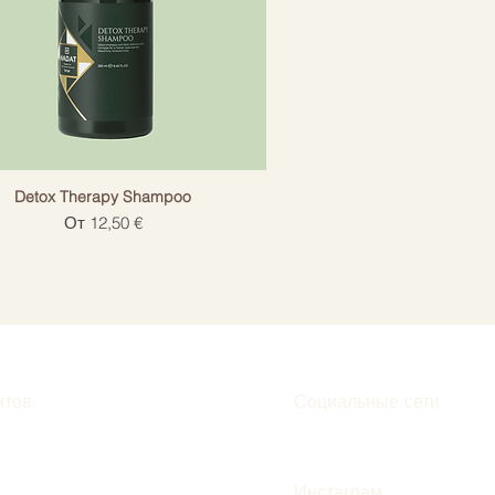
Detox Therapy Shampoo
Цена со скидкой
От
12,50 €
нтов
Социальные сети
Инстаграм