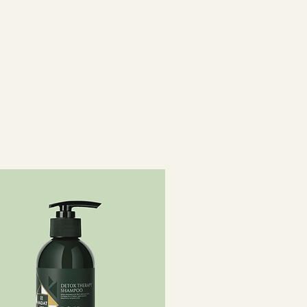
лии, масло кокоса Nucifera,
масло, экстракт цветков
, экстракт листьев Rosmarinus
кт семян Chenopodium Quinoa,
стьев алоэ барбаденсис,
 токоферилацетат, пантенол,
тоин, гуар-
моний Хлорид,
, сополимер амодиметикона/
сесквиоксана, тридецет-5,
абамидопропиллаурдимония,
ушка, феноксиэтанол, бензоат
кислота, акрилаты
иметикон ПЭГ/ППГ-15/15,
карбамат , тринатрий
кцинат,
растеарат ПЭГ-150,
овые глицериды ПЭГ-6, хлорид
натрия, молочная кислота,
ая кислота, диметикон,