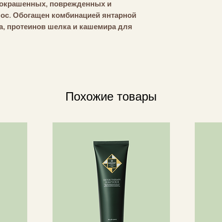
окрашенных, поврежденных и
макадамии тернифо
ос. Обогащен комбинацией янтарной
глициновое соевое 
а, протеинов шелка и кашемира для
гардении таитенсис
Officinalis, экстра
уры волос. Способствует сохранению
токоферол, сок ли
 мягкими.
гиалуронат натрия,
лос.
пантолактон, аллан
вета
гидроксипропилтри
поликватерниум-53
Похожие товары
rs Couture специально разработана
морфолинометилсил
ных и чрезмерно обработанных
тозилат диметилп
uture Care обеспечивает стойкость
бензофенон-4, отд
епляет и оживляет волосы изнутри.
натрия, бензойная 
ла обогащена ингредиентами
кроссполимер-4, д
енным ароматом Balmain Hair.
йодопропинилбутил
этилендиаминдису
пентаэритритилтет
каприловые/каприн
натрия, гидроксид 
лаурет-4, сорбинов