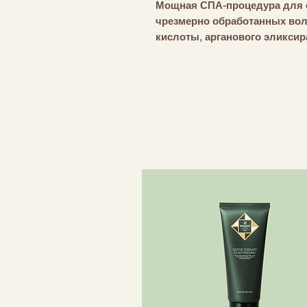
Мощная СПА-процедура для 
чрезмерно обработанных вол
кислоты, арганового эликсир
укрепления и защиты структ
цвета и делает волосы очень
— Питательная маска для во
- Способствует сохранению ц
– Укрепляет волосы
Уникальная коллекция Couleu
для окрашенных, поврежден
волос. Коллекция Couleurs Co
цвета, восстанавливает, укр
Усовершенствованная форму
высочайшего качества и фирм