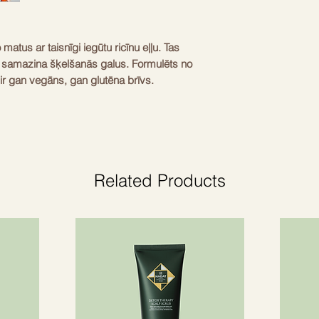
atus ar taisnīgi iegūtu ricīnu eļļu. Tas 
n samazina šķelšanās galus. Formulēts no 
 gan vegāns, gan glutēna brīvs. 
s un augļu pieskaņots. Iekļauts dabīgu 
ina matu mirdzumu. Izstrādāts ar godīgu 
alitātes sastāvdaļas. Viena fl. oz (30 ml) 
ošanai. Produktu var izmantot uz visiem 
o izskatu.
Related Products
Jā
100 %
Jā
Dabīgas
Jā
1 fl oz (30 ml)
Tropiskais / Salda / Augļu
Jā