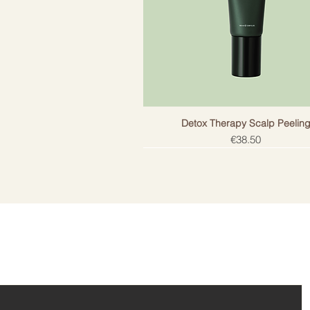
Galveno sastāvdaļu eļļa
Detox Therapy Scalp Peelin
Price
€38.50
ail!