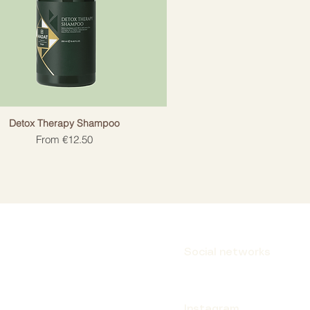
Detox Therapy Shampoo
Sale Price
From
€12.50
Social networks
Instagram