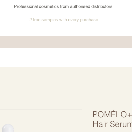
Professional cosmetics from authorised distributors
2 free samples
with every purchase
POMÉLO+C
Hair Seru