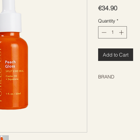
Price
€34.90
Quantity
*
Add to Cart
BRAND
POMÉLO+CO