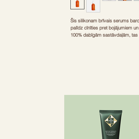
Šis silikonam brīvais serums baro m
palīdz cīnīties pret bojājumiem u
100% dabīgām sastāvdaļām, tas ir
Ķermeņa aromāts ir tropisks, sald
ēterisko eļļu maisījums, kas veic
tirdzniecību, nodrošinot augstas kv
iepakojums ir ideāls ikdienas liet
matu tipiem bez bažām par smag
Vegāns
Dabīgā izcelsme
Bez glutēna
Ēteriskās eļļas
Godīga tirdzniecība
Tilpums
Aromāts
Silikona brīvs