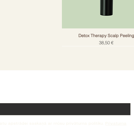
Detox Therapy Scalp Peelin
Cena
38,50 €
!
datu apstrādei saskaņā ar mūsu privātuma politiku.
Privatuma