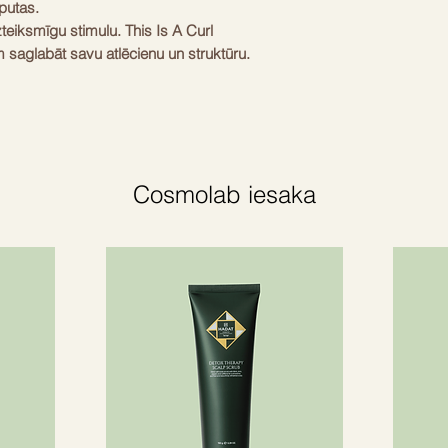
putas.
zteiksmīgu stimulu. This Is A Curl
 saglabāt savu atlēcienu un struktūru.
Cosmolab iesaka