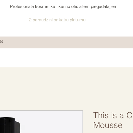
Profesionāla kosmētika tikai no oficiāliem piegādātājiem
2 paraudziņi ar katru pirkumu
This is a C
Mousse