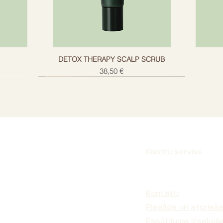
g
DETOX THERAPY SCALP SCRUB
Cena
38,50 €
Klientu serviss
Parakstīties
Kontakti
Piegāde un atgrieš
Pasūtījuma izsekoš