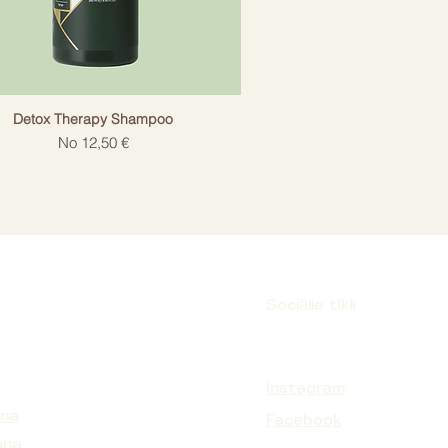
Detox Therapy Shampoo
Izpārdošanas cena
No
12,50 €
Sociālie tīkli
Instagram
ana
Facebook
ana