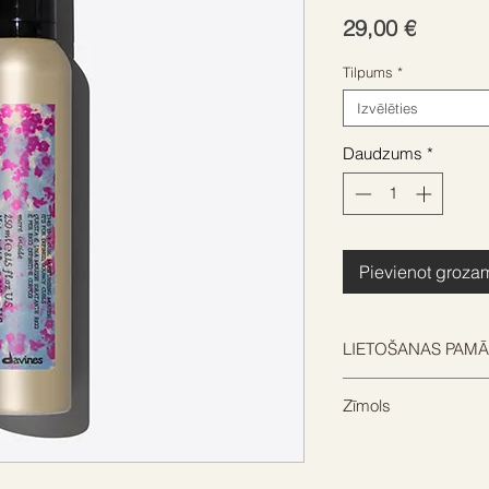
Cena
29,00 €
Tilpums
*
Izvēlēties
Daudzums
*
Pievienot groza
LIETOŠANAS PAMĀ
Vienmērīgi uzklājiet
Zīmols
pēc tam turpiniet ar 
kā veidošanas līdze
DAVINES