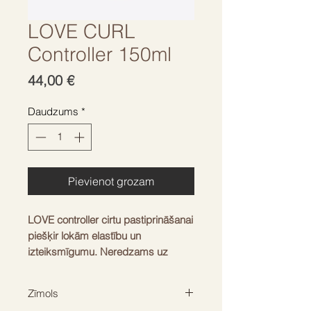
LOVE CURL
Controller 150ml
Cena
44,00 €
Daudzums
*
Pievienot grozam
LOVE controller cirtu pastiprināšanai
piešķir lokām elastību un
izteiksmīgumu. Neredzams uz
matiem, neatstāj paliekas tajos un
saglabā matus mīkstus un spīdīgus.
Zīmols
Bagāts ar olbaltumvielām, kā arī B