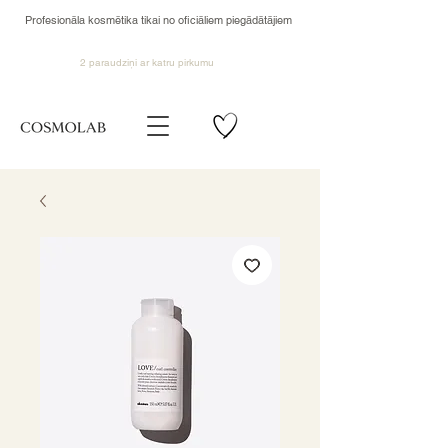
Profesionāla kosmētika tikai no oficiāliem piegādātājiem
2 paraudziņi ar katru pirkumu