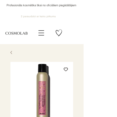
Profesionāla kosmētika tikai no oficiāliem piegādātājiem
2 paraudziņi ar katru pirkumu