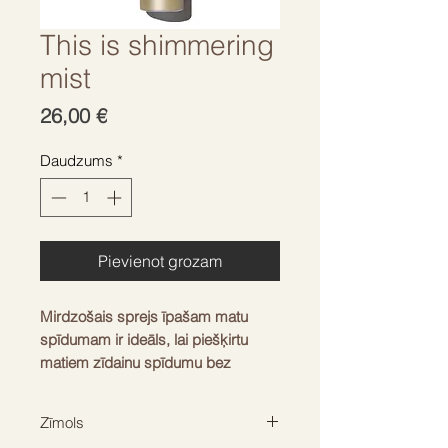
This is shimmering
mist
Cena
26,00 €
Daudzums
*
Pievienot grozam
Mirdzošais sprejs īpašam matu
spīdumam ir ideāls, lai piešķirtu
matiem zīdainu spīdumu bez
fiksācijas.
Viegls sprejs, saglabā matus tīrus,
Zīmols
rada "antifrīza" efektu. Tam piemīt