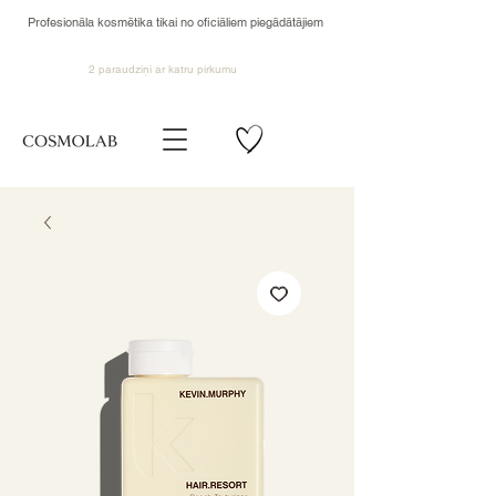
Profesionāla kosmētika tikai no oficiāliem piegādātājiem
2 paraudziņi ar katru pirkumu