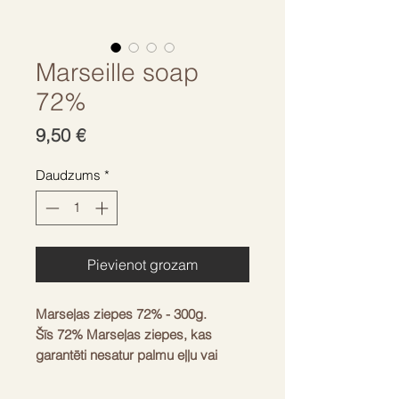
Marseille soap
72%
Cena
9,50 €
Daudzums
*
Pievienot grozam
Marseļas ziepes 72% - 300g.
Šīs 72% Marseļas ziepes, kas
garantēti nesatur palmu eļļu vai
kokosriekstu, ir izgatavotas
Provansā, Francijas dienvidos, no