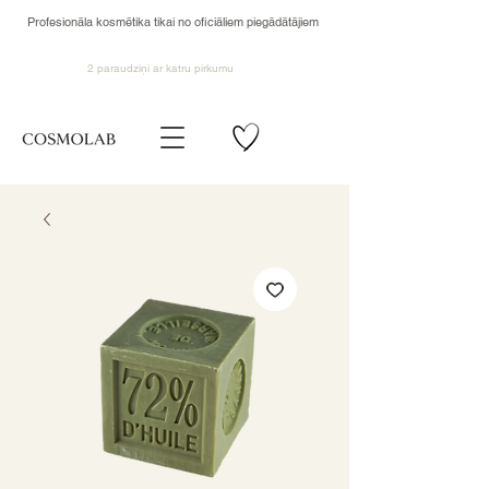
Profesionāla kosmētika tikai no oficiāliem piegādātājiem
2 paraudziņi ar katru pirkumu