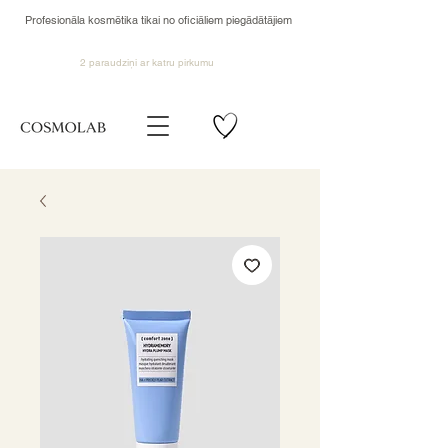
Profesionāla kosmētika tikai no oficiāliem piegādātājiem
2 paraudziņi ar katru pirkumu