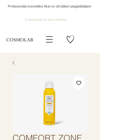
Profesionāla kosmētika tikai no oficiāliem piegādātājiem
2 paraudziņi ar katru pirkumu
COMFORT ZONE