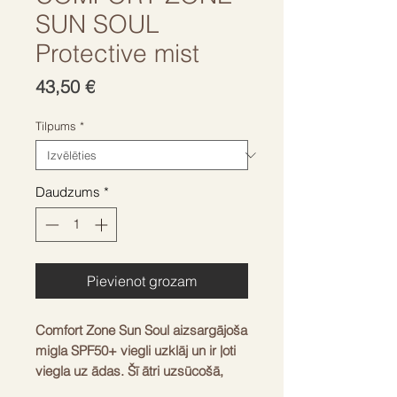
SUN SOUL
Protective mist
Cena
43,50 €
Tilpums
*
Daudzums
*
Pievienot grozam
Comfort Zone Sun Soul aizsargājoša
migla SPF50+ viegli uzklāj un ir ļoti
viegla uz ādas. Šī ātri uzsūcošā,
ūdensnoturīgā migla ir veidota ar