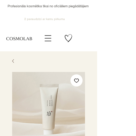
Profesionāla kosmētika tikai no oficiāliem piegādātājiem
2 paraudziņi ar katru pirkumu