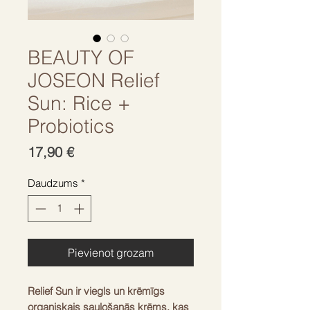
BEAUTY OF
JOSEON Relief
Sun: Rice +
Probiotics
Cena
17,90 €
Daudzums
*
Pievienot grozam
Relief Sun ir viegls un krēmīgs
organiskais sauļošanās krēms, kas