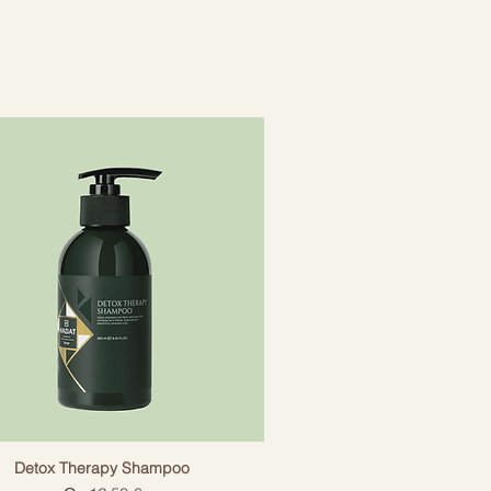
слению и способствуют
ос – как изнутри, так и
помогает расслабить и
ность волос.
Detox Therapy Shampoo