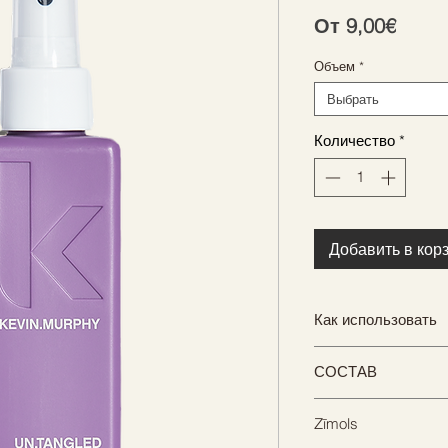
Спец
От
9,00€
Объем
*
Выбрать
Количество
*
Добавить в кор
Как использовать
Распылите на вла
СОСТАВ
расчешите и оставь
Тщательно исследо
Zīmols
шести исключитель