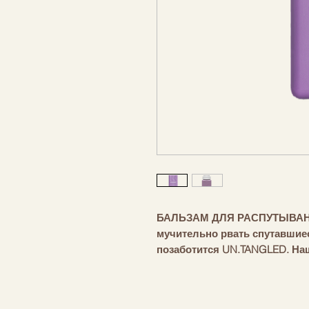
БАЛЬЗАМ ДЛЯ РАСПУТЫВАН
мучительно рвать спутавшиес
позаботится UN.TANGLED. Н
волос содержит богатую сме
австралийских фруктов, кото
волосы, снова делая их элег