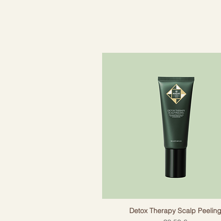
термозащита также помогает 
-Насыщен уникальной смесью
-Мягко распутывает спутанны
укрепить волосы, сохранить в
нагрева до 220С. Подходит д
сульфатов, парабенов, не те
Detox Therapy Scalp Peelin