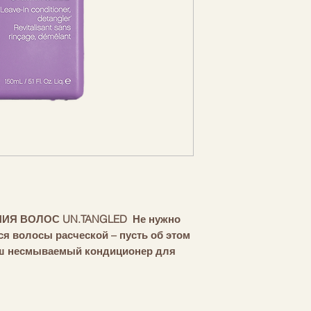
австралийских фру
KEVIN MURPHY
австралийский кру
австралийский пал
и слива Какаду), 
устойчивости к су
свойств.
Экстракт бамбука,
антиоксидантами и
ценным источнико
веществ и важным 
здоровья волос.
Экстракт листьев 
ланцетной помогае
защитить кожу гол
Еще одно австрали
ИЯ ВОЛОС UN.TANGLED Не нужно
(Syzygium anisatu
я волосы расческой – пусть об этом
волос, укрепляет и
аш несмываемый кондиционер для
повышению эластич
сь питательных экстрактов
антиоксидантами А
рые помогают распутать и укрепить
известными антиво
антно гладкими. Дополнительная
австралийская дик