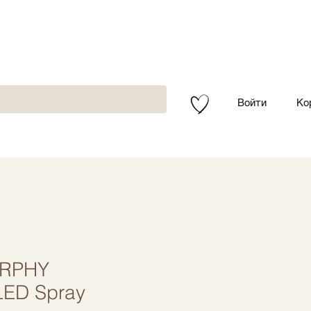
Войти
Ко
URPHY
ED Spray