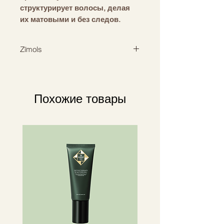
структурирует волосы, делая
их матовыми и без следов.
ПРЕИМУЩЕСТВА:
Без остатка, матовый финиш,
Zīmols
сильная фиксация.
ИСПОЛЬЗОВАТЬ:
DAVINES
Нанесите небольшое
количество продукта на сухие
Похожие товары
волосы, работая по желанию.