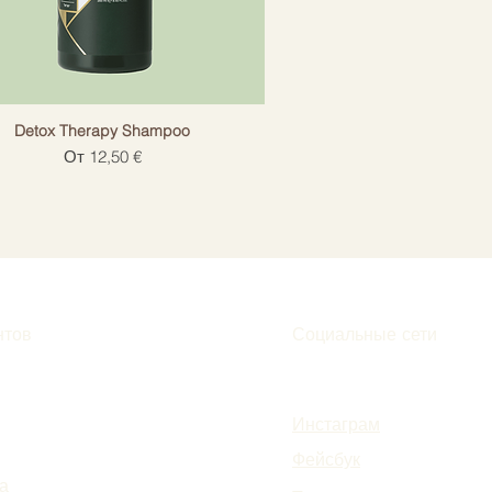
Detox Therapy Shampoo
Цена со скидкой
От
12,50 €
нтов
Социальные сети
Инстаграм
Фейсбук
а