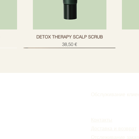
g
DETOX THERAPY SCALP SCRUB
Цена
38,50 €
Обслуживание клие
Подписаться
Контакты
Доставка и возврат
Отслеживание заказ