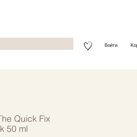
Войти
Ко
he Quick Fix
k 50 ml