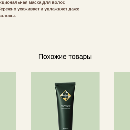
функциональная маска для волос
бензиловый спирт,
бережно ухаживает и увлажняет даже
ГУМ, бензоат натр
волосы.
рапсовое СПИРТ, т
щей гиалуроновой кислотой и 100%
лимонен, пРОПИ
 богатой железом, придающей ей
гиалуронат, гексил
3 минуты, чтобы проявить
гидроксицитронел
ие. Маска облегчает расчесывание
гуаргидроксипроп
Этилгексилглицери
Похожие товары
ми шампунями DAVINES.
рабенов.
жденных волос.