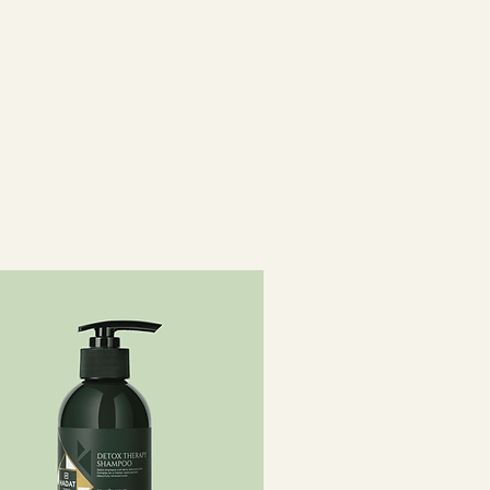
 глицерил OLIVATE, склероции
ия, гидрогенизированное
окоферол, лимонная кислота,
ЛЕНГЛИКОЛЬ, НАТРИЯ
 Cinnamal, цитронеллол,
лаль
илтриаммонийхлорид,
н, феноксиэтанол .