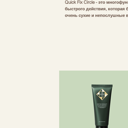
Quick Fix Circle - это много
быстрого действия, которая 
очень сухие и непослушные 
Обогащена высоко увлажняю
натуральной красной глиной,
цвет охры. Подождите всего 
увлажнение, мягкость и сиян
волос.
Идеально сочетается со все
Не содержит сульфатов и па
Подходит для сухих и повре