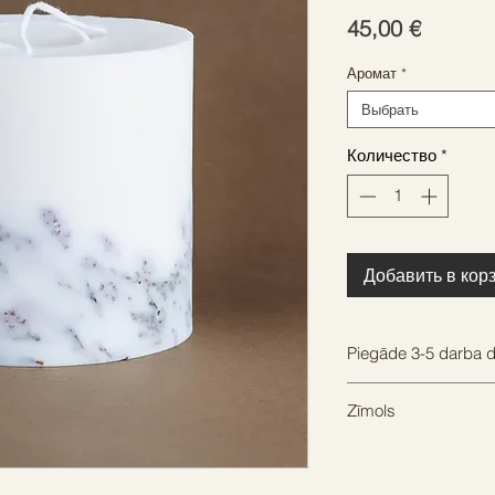
Цена
45,00 €
Аромат
*
Выбрать
Количество
*
Добавить в кор
Piegāde 3-5 darba d
Mēs centīsimies nos
Zīmols
ātrāk, lai jūs varētu
THE MUNIO