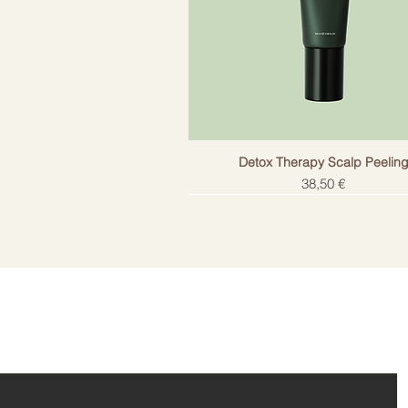
Detox Therapy Scalp Peelin
Цена
38,50 €