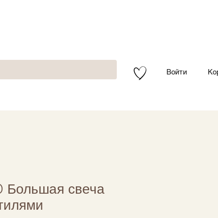
Войти
Ко
O Большая свеча
тилями