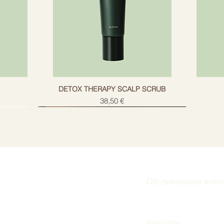
g
DETOX THERAPY SCALP SCRUB
Цена
38,50 €
Обслуживание клие
Подписаться
Контакты