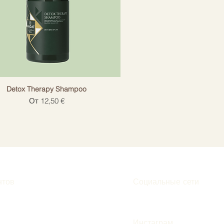
Detox Therapy Shampoo
Цена со скидкой
От
12,50 €
нтов
Социальные сети
Инстаграм