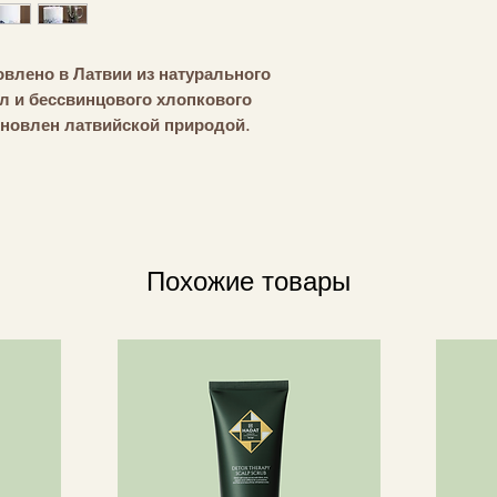
овлено в Латвии из натурального
л и бессвинцового хлопкового
новлен латвийской природой.
 см x В 11,5 см | Продолжительность
Похожие товары