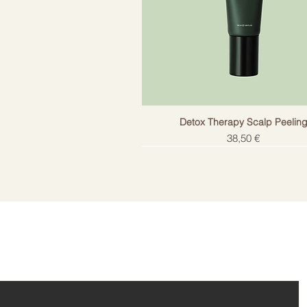
Detox Therapy Scalp Peelin
Цена
38,50 €