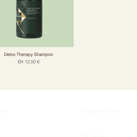
Detox Therapy Shampoo
Цена со скидкой
От
12,50 €
нтов
Социальные сети
Инстаграм