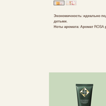
Экономичность: идеально по
детьми.
Ноты аромата: Аромат ROSA 
комнату приятными ощущени
характерно сочетание цветов
герани и очень легких фрукт
композиции раскрывается сла
усиленная ароматом меда по
нотками корицы.
Атмосфера: уютная и рассла