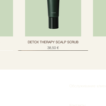
g
DETOX THERAPY SCALP SCRUB
Цена
38,50 €
Обслуживание клие
Подписаться
Контакты