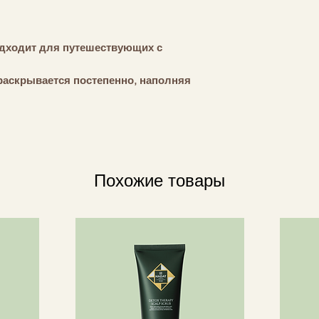
Удачной поездки!
дходит для путешествующих с
раскрывается постепенно, наполняя
ями. Для натуральных духов
 и свежей турецкой розы, листьев
ово-дынных акцентов. В сердце
дость цветов ромашки и гиацинта,
левых цветов и легкими пряными
Похожие товары
бляющая.