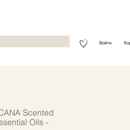
Войти
Ко
CANA Scented
sential Oils -