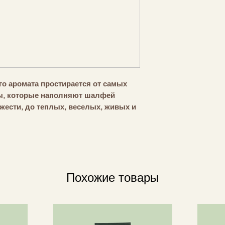
о аромата простирается от самых
ны, которые наполняют шалфей
жести, до теплых, веселых, живых и
зделенные обонятельные волны
ридают Sage сладкую ноту, которая
этой обонятельной связи.
ект Нарцисса хорошо сочетается с
Похожие товары
 и белого мускуса.
аивающая и обнадеживающая
сом и благополучием, вселяет
охновение и напоминает нам о