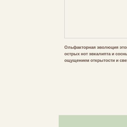
Ольфакторная эволюция этог
острых нот эвкалипта и сос
ощущением открытости и све
сладких нот Crispa Mint. Ра
лепестков лилии и жасмина п
уравновешивает сердцевину 
Мягкий и чувствительный асп
мягкостью шалфея, розмарина
Sage — интригующая, успок
комбинация, пахнущая балан
уверенность, стимулирует вд
свободе.