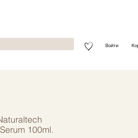
Войти
Ко
aturaltech
Serum 100ml.