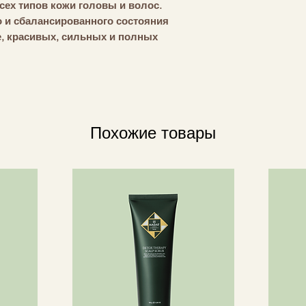
ех типов кожи головы и волос.
1,2-HEXANEDIOL, 
о и сбалансированного состояния
BEHENTRIMONIUM 
е, красивых, сильных и полных
OLEATE, CETRIMO
блеск и шелковистость.
TRIDECETH-6, SC
PANTHENOL, CITR
ACID, GLYCERYL O
 комплекс для долголетия волос,
HEXYL CINNAMAL
кожу головы от старения. Делает
ALCOHOL, LIMONE
Похожие товары
стящими и объемными.
SODIUM BENZOATE
SODIUM HYDROXID
ьфатов.