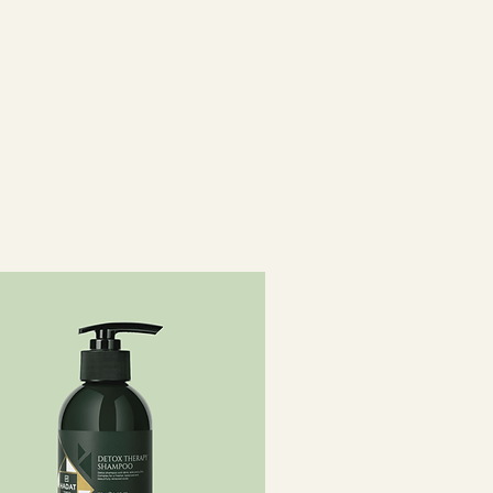
PARFUM / FRAGRANCE,
CHLORIDE, POLYGLYCERYL-4
NIUM CHLORIDE, PPG-1
LEROTIUM GUM, CARNOSINE,
IC ACID, CAPRYLHYDROXAMIC
LIVATE, ISOPROPYL ALCOHOL,
, HYDROGENATED RAPESEED
NE, SORBITAN OLEATE,
, POTASSIUM SORBATE,
E, LINALOOL, CITRAL.