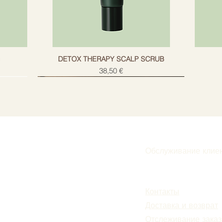
g
DETOX THERAPY SCALP SCRUB
Цена
38,50 €
Обслуживание клие
Подписаться
Контакты
Доставка и возврат
Отслеживание заказ