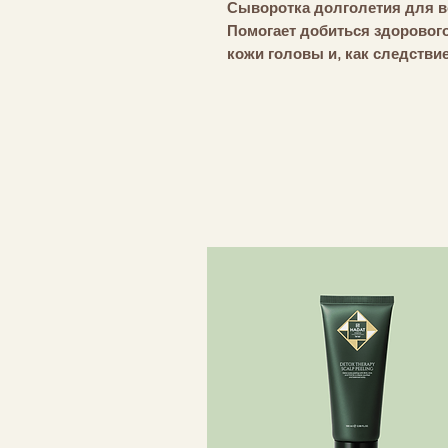
Сыворотка долголетия для вс
Помогает добиться здоровог
кожи головы и, как следстви
жизни волос. Также придает 
Формула RENEWING содержит
который защищает волосы и 
волосы более мягкими, бле
Не содержит парабенов и сул