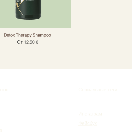
Detox Therapy Shampoo
Цена со скидкой
От
12,50 €
нтов
Социальные сети
Инстаграм
Фейсбук
а