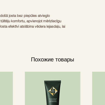
došā josta bez piepūles atvieglo 
ūlītēju komfortu, apvienojot mērķtiecīgu 
ta efektīvi atslābina vēdera lejasdaļu, lai 
atūras līmeņi: maigs siltums (122°F), 
ntensīvs karstums (149°F) spītīgām 
īmi, sākot no maigas līdz intensīvai, 
sriti. Ar iebūvētu akumulatoru un USB 
ma, ideāli piemērota lietošanai mājās, 
Похожие товары
ejs rāda temperatūru un izvēlēto režīmu 
s dizains un regulējamā siksna nodrošina 
piem, paliekot vietā pat kustoties.
(122°F, 131°F, 149°F)
as intensitātes
 uzlādējams akumulators
s LED