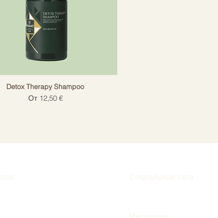
Detox Therapy Shampoo
Цена со скидкой
От
12,50 €
нтов
Социальные сети
Инстаграм