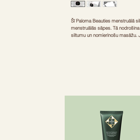
Šī Paloma Beauties menstruālā sil
menstruālās sāpes. Tā nodrošina t
siltumu un nomierinošu masāžu. Jos
kur jūs atrastos. Tai ir trīs temper
mērens atvieglojums (131°F) un i
sāpēm. Trīs vibrējošie masāžas rež
atslābina muskuļus un uzlabo asin
uzlādi, tā ir bezvadu un pārnēsāja
darbā vai ceļā. Viedais LED displ
optimālai kontrolei. Ergonomiskai
komfortu un der visiem ķermeņa ti
Temperatūras iestatījumi
3 līmeņi 
Masāžas režīmi
3 vibrācij
Barošanas avots
Iebūvēts
Uzlādes veids
USB
Displejs
Digitālai