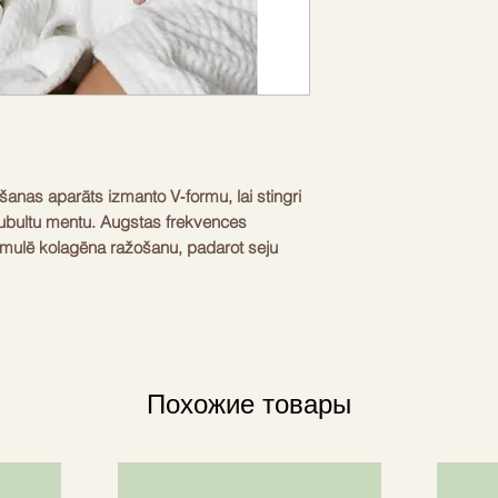
šanas aparāts izmanto V‑formu, lai stingri 
ubultu mentu. Augstas frekvences 
timulē kolagēna ražošanu, padarot seju 
uz grumbu mazināšanu, kamēr zilā 
erīce ir ergonomiska, ar regulējamu aproci, 
am. Vieglais, portatīvais dizains ļauj 
i ceļojumā. Tīrs, maigs materiāls 
s bez kairinājuma. 10 minūšu 
Похожие товары
rši kontrolēt sesijas ar tālvadības pulti. 
das elastību un izskatu ikdienas kopšanā.
s minūtē