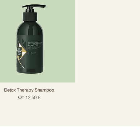
Detox Therapy Shampoo
Цена со скидкой
От
12,50 €