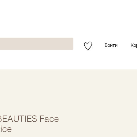
Войти
Ко
EAUTIES Face
vice