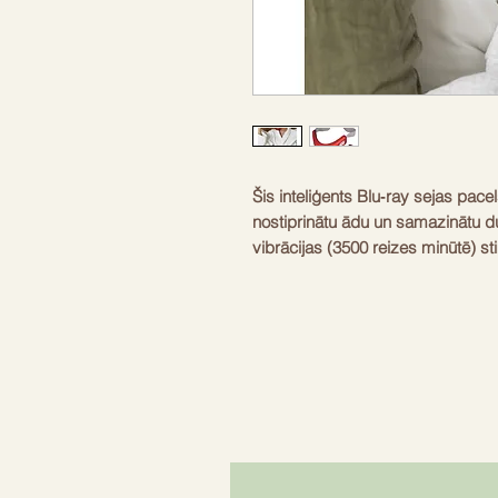
Šis inteliģents Blu‑ray sejas pacel
nostiprinātu ādu un samazinātu d
vibrācijas (3500 reizes minūtē) s
gludāku. Sarkanā gaisma mērķē 
gaisma palīdz cīnīties pret akni. I
kas pielāgojas jebkuram sejas form
izmantot to jebkurā brīdī mājās va
nodrošina patīkamu sajūtu uz āda
sinhronizācijas funkcija ļauj vienkā
Ideāls risinājums, lai atjaunotu ā
Vibrācijas
3500 vibrācija