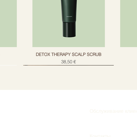
g
DETOX THERAPY SCALP SCRUB
Цена
38,50 €
Обслуживание клие
Подписаться
Контакты