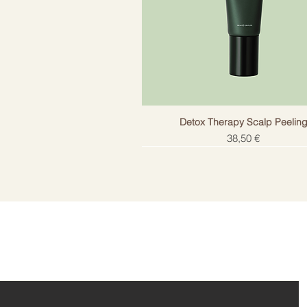
Detox Therapy Scalp Peelin
Цена
38,50 €