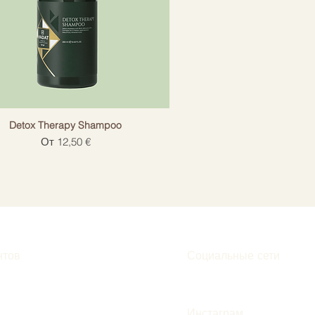
Detox Therapy Shampoo
Цена со скидкой
От
12,50 €
нтов
Социальные сети
Инстаграм