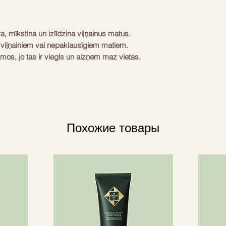
, mīkstina un izlīdzina viļņainus matus. 
m, viļņainiem vai nepaklausīgiem matiem. 
umos, jo tas ir viegls un aizņem maz vietas. 
azgāšanas reizēm. Šis šampūns ir pilnībā 
r 100% pārstrādājams. Ieteicams lietot 
zināšanai. Pēc lietošanas šampūnu 
eciālā maciņā.
Похожие товары
s šampūns
, viļņaini, nepaklausīgi mati
eizes
ārstrādājams
eitrāls