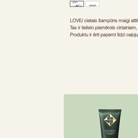
LOVE/ cietais šampūns maigi attīra
Tas ir lieliski piemērots cirtainie
Produktu ir ērti paņemt līdzi ceļoj
Ar vienu gabaliņu pietiek 30-40 m
oglekļneitrāls, un tā iepakojums i
kopā ar LOVE balzamu cirtu izlīd
ieteicams nosusināt un glabāt sp
Produkta veids
Cietai
Matu tips
Cirtaini
Svars
100g
Lietošanas reizes
30-40 r
Iepakojums
100% p
Ilgtspēja
Oglekļn