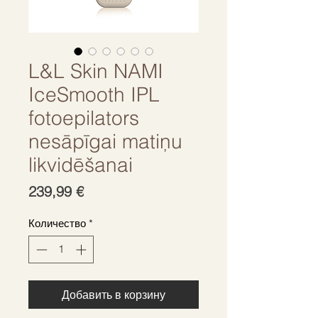
L&L Skin NAMI
IceSmooth IPL
fotoepilators
nesāpīgai matiņu
likvidēšanai
Цена
239,99 €
Количество
*
Добавить в корзину