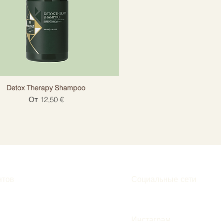
Detox Therapy Shampoo
Цена со скидкой
От
12,50 €
нтов
Социальные сети
Инстаграм