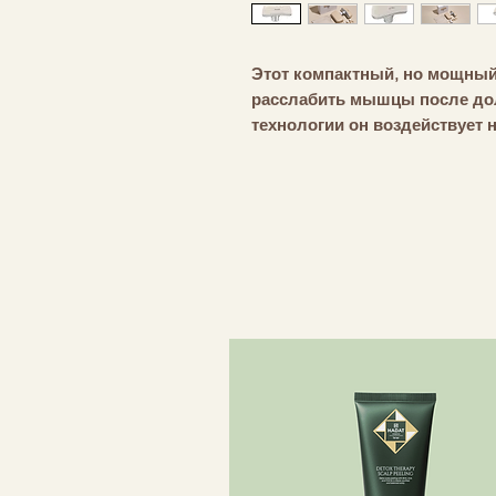
Этот компактный, но мощный
расслабить мышцы после дол
технологии он воздействует н
самочувствие и кровообращен
интенсивности, поэтому вы м
потребности. Четыре сменные
обрабатывать шею, спину и но
беспроводной, поэтому вы мож
Он настолько легкий, что вы 
взять с собой в спортзал. Ре
вашу кожу более эластичной
восстанавливаться. Это как 