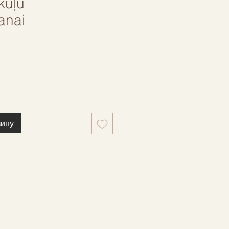
kuļu
anai
зину