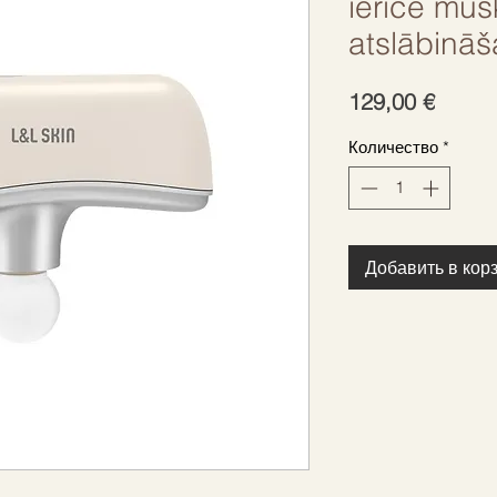
ierīce mus
atslābināš
Цена
129,00 €
Количество
*
Добавить в кор