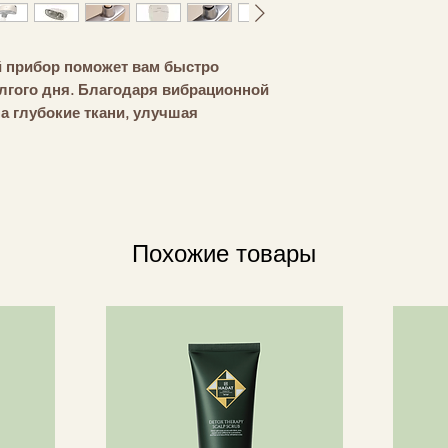
 прибор поможет вам быстро 
гого дня. Благодаря вибрационной 
а глубокие ткани, улучшая 
ие. Доступно 10 уровней 
ожете настроить массаж под свои 
 насадки позволяют легко 
ги. Прибор очень тихий и 
ете использовать его где угодно. 
Похожие товары
можете легко положить его в сумку и 
гулярное использование сделает 
 и поможет мышцам быстрее 
ваш личный массажер, всегда под 