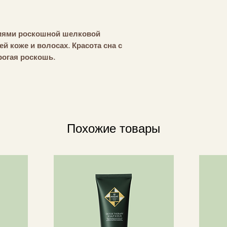
иями роскошной шелковой
ей коже и волосах. Красота сна с
огая роскошь.
з 100% шелка Mulberry плотностью 19
расивым блеском, мягкостью и
астежка-молния не дает наволочке
 не мешает во время сна, поскольку
Похожие товары
кантовка вокруг наволочки делает ее