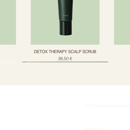
g
DETOX THERAPY SCALP SCRUB
Цена
38,50 €
Обслуживание клие
Подписаться
Контакты