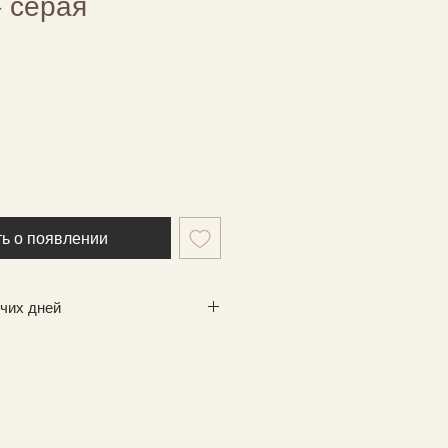
- серая
ь о появлении
очих дней