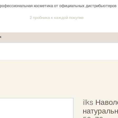
рофессиональная косметика от официальных дистрибьютеров
2 пробника к каждой покупке
ilks Навол
натуральн