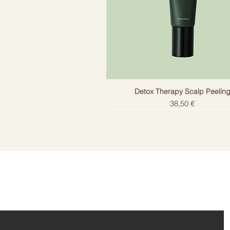
Detox Therapy Scalp Peelin
Цена
38,50 €