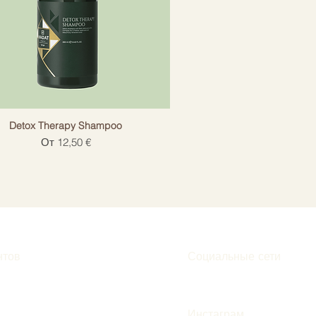
Detox Therapy Shampoo
Цена со скидкой
От
12,50 €
нтов
Социальные сети
Инстаграм