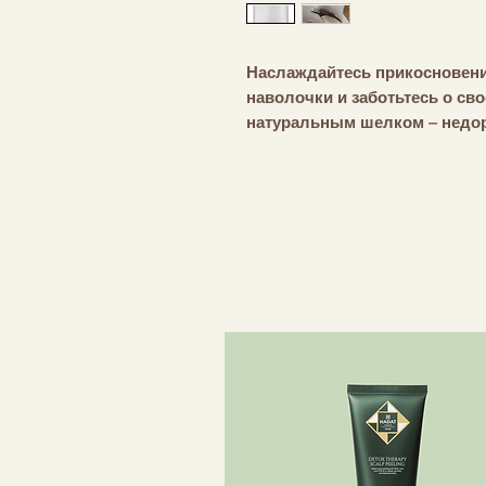
Наслаждайтесь прикосновен
наволочки и заботьтесь о сво
натуральным шелком – недор
Наволочка ilks изготовлена и
момме. Он известен своим к
долговечностью. Потайная з
соскальзывать с подушки, но
скрыта. Элегантная черная о
элегантной и нарядной.
Доставка 7-10 рабочих дней.