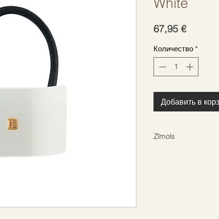
White
Цена
67,95 €
Количество
*
Добавить в кор
Zīmols
BALMAIN HAIR