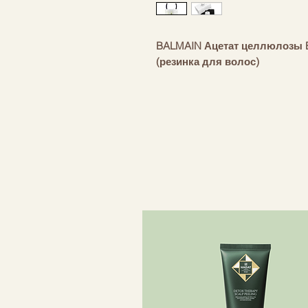
BALMAIN Ацетат целлюлозы El
(резинка для волос)
Резинка для волос белого цв
прочного материала и украш
из 18-каратного золота. Очен
гипоаллергенен и бережен к 
для любого события и ситуа
хвосту.
- Высококачественная резинк
- С логотипом «B» из 18-карат
- Идеально подходит для хво
Вдохновленная богатым насл
полагаясь только на лучшие 
Balmain Paris Hair Couture с