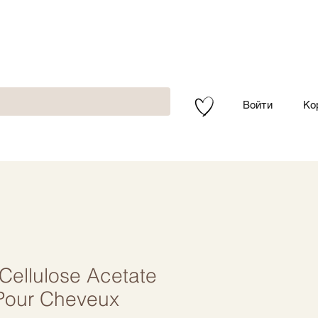
Войти
Ко
ellulose Acetate
 Pour Cheveux