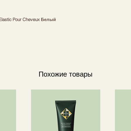
astic Pour Cheveux Белый
ета. Ободок для волос изготовлен из
ен фирменным логотипом Balmain «B»
ь прочный, но гибкий материал
волосам и коже головы. Подходит
ции. Придает элегантность обычному
Похожие товары
а для волос ручной работы.
ного золота.
стиков.
едием модного дома Balmain и
материалы, мастеров и дизайн,
оздала линию роскошных аксессуаров