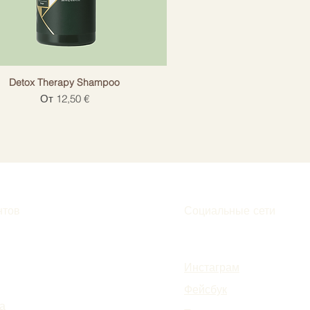
Detox Therapy Shampoo
Цена со скидкой
От
12,50 €
нтов
Социальные сети
Инстаграм
Фейсбук
а