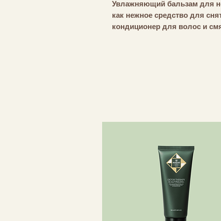
Увлажняющий бальзам для не
как нежное средство для сня
кондиционер для волос и см
Питает, увлажняет и защищае
натуральных ингредиентов и
сафлоровое масло.
Дополнительная информаци
Не содержит парабенов, сили
ПЭГ.