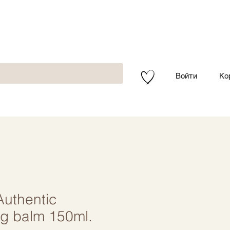
Войти
Ко
uthentic
ng balm 150ml.