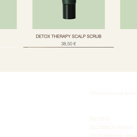
g
DETOX THERAPY SCALP SCRUB
Цена
38,50 €
Обслуживание клие
Подписаться
Контакты
Доставка и возврат
Отслеживание заказ