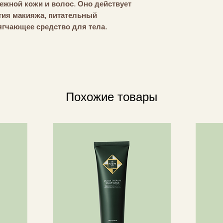
жной кожи и волос. Оно действует
CARTHAMUS TINC
тия макияжа, питательный
TINCTORIUS (СА
ягчающее средство для тела.
BUTYROSPERMUM 
BUTYROSPERMUM P
т волосы и кожу. Содержит 98%
КАПРИЛГЛЮКОЗИ
 органически выращенное
ФЕНЕТИЛБЕНЗОАТ
ИЗОПРОПИЛОВЫЙ
я
ЛИМОННАЯ КИСЛ
Похожие товары
конов, искусственных красителей и