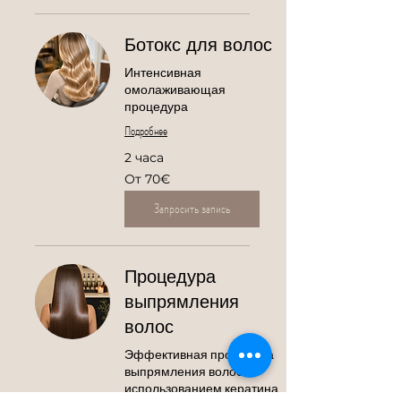
Ботокс для волос
Интенсивная
омолаживающая
процедура
Подробнее
2 часа
От
От 70€
70€
Запросить запись
Процедура
выпрямления
волос
Эффективная процедура
выпрямления волос с
использованием кератина,