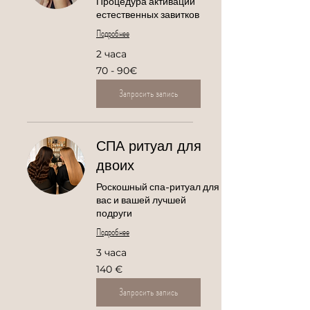
Процедура активации
естественных завитков
Подробнее
2 часа
70
70 - 90€
-
90€
Запросить запись
СПА ритуал для
двоих
Роскошный спа-ритуал для
вас и вашей лучшей
подруги
Подробнее
3 часа
140
140 €
евро
Запросить запись