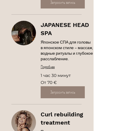
Запросить запись
JAPANESE HEAD
SPA
Японское СПА для головы
в японском стиле – массаж,
водные ритуалы и глубокое
расслабление.
Подробнее
1 час 30 минут
От
От 70 €
70
евро
Запросить запись
Curl rebuilding
treatment