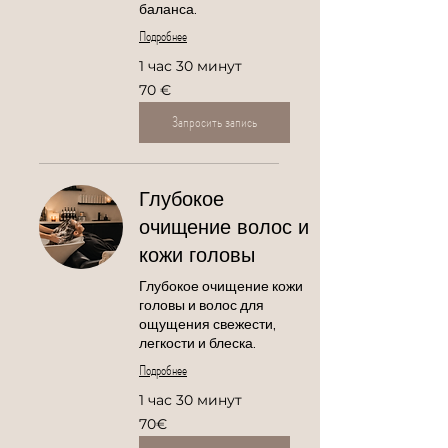
баланса.
Подробнее
1 час 30 минут
70
70 €
евро
Запросить запись
Глубокое
очищение волос и
кожи головы
Глубокое очищение кожи
головы и волос для
ощущения свежести,
легкости и блеска.
Подробнее
1 час 30 минут
70€
70€