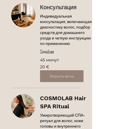
Консультация
Индивидуальная
консультация, включающая
диагностику волос, подбор
средств для домашнего
ухода и четкую инструкцию
по применению.
Подробнее
45 минут
20
20 €
евро
Запросить запись
COSMOLAB Hair
SPA Ritual
Умиротворяющий СПА-
ритуал для волос, кожи
головы и внутреннего